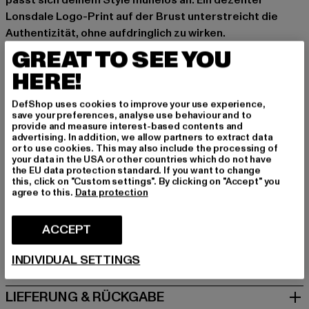
passt sich deinem Style mühelos an. Ein dezenter
Lonsdale Logo-Print auf der Brust unterstreicht die
Authentizität, ohne aufdringlich zu wirken.
GREAT TO SEE YOU
Marke: Lonsdale London
Kat.: T-Shirts
HERE!
Farbe: schwarz
DefShop uses cookies to improve your use experience,
Hersteller Farbe: black/ecru
save your preferences, analyse use behaviour and to
Materialzusammensetzung: 100% Baumwolle
provide and measure interest-based contents and
advertising. In addition, we allow partners to extract data
Art.Nr: 117760-16070
or to use cookies. This may also include the processing of
your data in the USA or other countries which do not have
the EU data protection standard. If you want to change
Hersteller: Punch GmbH |
info@punch-gmbh.de
this, click on "Custom settings". By clicking on "Accept" you
Im Taubental 15a | 41468 Neuss | DE
agree to this.
Data protection
ACCEPT
GRÖSSE & PASSFORM
INDIVIDUAL SETTINGS
PFLEGEHINWEISE
LIEFERUNG & RÜCKGABE