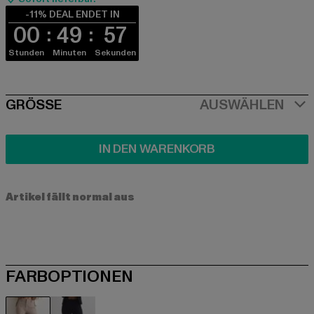
-11% DEAL ENDET IN
00
49
56
Stunden
Minuten
Sekunden
SIZE
GRÖSSE
AUSWÄHLEN
IN DEN WARENKORB
Artikel fällt normal aus
FARBOPTIONEN