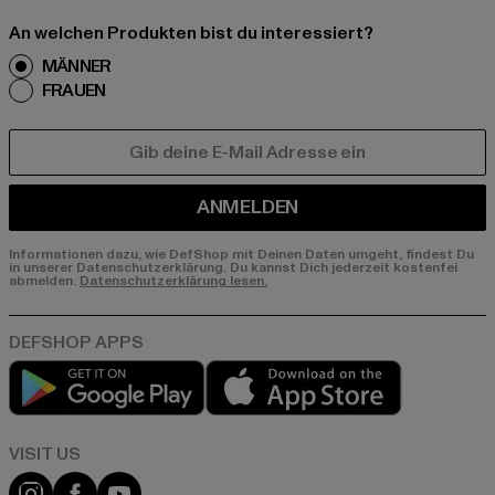
An welchen Produkten bist du interessiert?
MÄNNER
FRAUEN
E-MAIL
ANMELDEN
Informationen dazu, wie DefShop mit Deinen Daten umgeht, findest Du
in unserer Datenschutzerklärung. Du kannst Dich jederzeit kostenfei
abmelden.
Datenschutzerklärung lesen.
Play market
App store
Visit our Instagram page:
Visit our Facebook page:
Visit our YouTube channel: