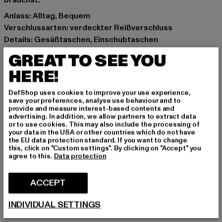
brauchst.
Anlass: Alltag, Bequem
Verschlussarten: verdeckter Reißverschluss
Details: Gesäßtaschen, Einschubtaschen
Schnitt: schmal
GREAT TO SEE YOU
Marke: aimn
HERE!
Kat.: Cargo Trousers
Farbe: beige
DefShop uses cookies to improve your use experience,
Hersteller Farbe: dark clay
save your preferences, analyse use behaviour and to
provide and measure interest-based contents and
Materialzusammensetzung: 100% Baumwolle
advertising. In addition, we allow partners to extract data
Art.Nr: 26011197-18953
or to use cookies. This may also include the processing of
your data in the USA or other countries which do not have
the EU data protection standard. If you want to change
Hersteller: Urban Styles Agency GmbH & Co. KG |
this, click on "Custom settings". By clicking on "Accept" you
agree to this.
Data protection
agentur@urbanstylesagency.com
Schanzenstraße 41 | 51063 Köln | DE
ACCEPT
GRÖSSE & PASSFORM
INDIVIDUAL SETTINGS