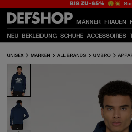
BIS ZU -65%
😲💥 Sum
MÄNNER
FRAUEN
NEU
BEKLEIDUNG
SCHUHE
ACCESSOIRES
UNISEX
MARKEN
ALL BRANDS
UMBRO
APPA