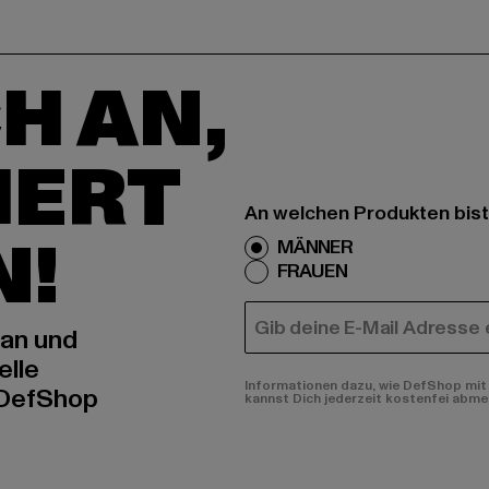
H AN,
IERT
An welchen Produkten bist
N!
MÄNNER
FRAUEN
E-MAIL
 an und
elle
Informationen dazu, wie DefShop mit 
 DefShop
kannst Dich jederzeit kostenfei abme