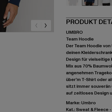
schwarz
blau
gr
PRODUKT DET
UMBRO
Team Hoodie
Der Team Hoodie von 
deinen Kleiderschrank
Design für vielseitig
Mix aus 70% Baumwoll
angenehmen Tragekomfo
über’m T-Shirt oder a
sitzt immer souverän
auf zeitloses Design u
Marke: Umbro
Kat.: Sweat & Fleece 