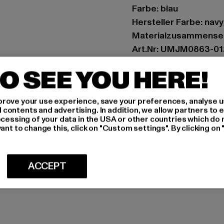
Farbe: blau
Hersteller Farbe: nav
Materialzusammenset
Art.Nr: UMJM0863-0
O SEE YOU HERE!
Hersteller: Umbro Ltd
Umbro House 54 | SK
rove your use experience, save your preferences, analyse u
ontents and advertising. In addition, we allow partners to e
ocessing of your data in the USA or other countries which do 
GRÖSSE 
ant to change this, click on "Custom settings". By clicking on 
PFLEGEHINWE
ACCEPT
LIEFERUNG &