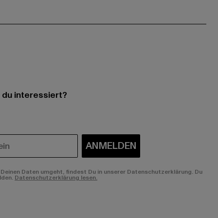
 du interessiert?
ANMELDEN
Deinen Daten umgeht, findest Du in unserer Datenschutzerklärung. Du
lden.
Datenschutzerklärung lesen.