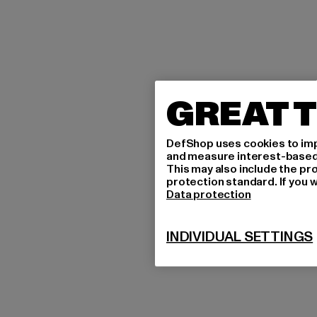
GREAT T
DefShop uses cookies to imp
and measure interest-based c
This may also include the pr
protection standard. If you w
Data protection
INDIVIDUAL SETTINGS