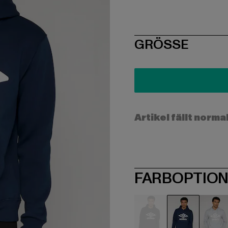
SIZE
GRÖSSE
Artikel fällt norma
FARBOPTIO