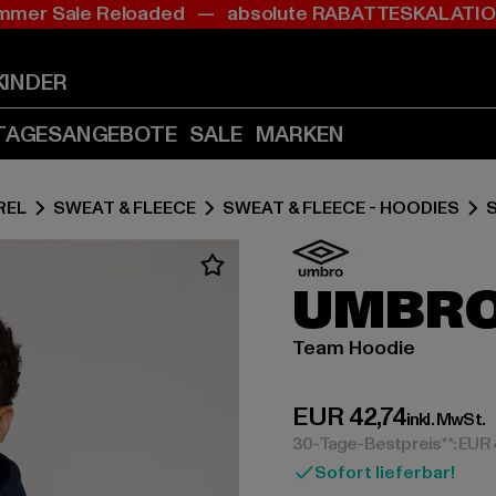
mer Sale Reloaded — absolute RABATTESKALAT
Zum
Zum
Inhalt
Fußzeile
springen
springen
KINDER
(Enter
(Enter
drücken)
drücken)
TAGESANGEBOTE
SALE
MARKEN
REL
SWEAT & FLEECE
SWEAT & FLEECE - HOODIES
S
UMBR
Team Hoodie
Derzeitiger Preis:
EUR 42,74
inkl. MwSt.
30-Tage-Bestpreis**: EUR 
Sofort lieferbar!