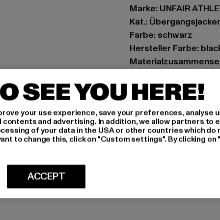
Marke: UNFAIR ATHL
Kat.: Übergangsjacke
Farbe: schwarz
Hersteller Farbe: blac
Materialzusammenset
Art.Nr: UNFR26-042-
O SEE YOU HERE!
Hersteller: UTEX Gmb
rove your use experience, save your preferences, analyse u
Tulbeckstraße 32 | 8
ontents and advertising. In addition, we allow partners to e
ocessing of your data in the USA or other countries which do 
ant to change this, click on "Custom settings". By clicking on 
GRÖSSE 
PFLEGEHINWE
ACCEPT
LIEFERUNG &