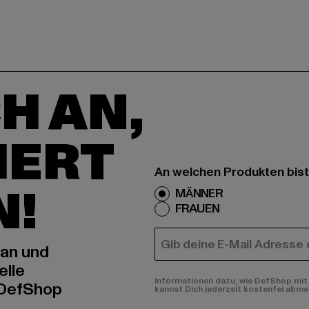
H AN,
IERT
An welchen Produkten bist
N!
MÄNNER
FRAUEN
E-MAIL
 an und
elle
Informationen dazu, wie DefShop mit 
 DefShop
kannst Dich jederzeit kostenfei abme