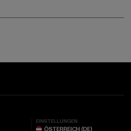
ge:
ok page:
ouTube channel:
EINSTELLUNGEN