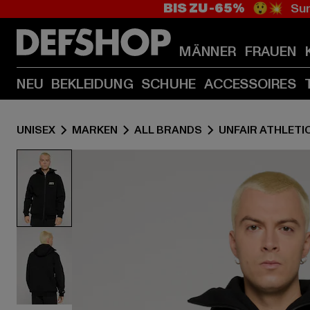
BIS ZU -65%
😲💥 Sum
MÄNNER
FRAUEN
NEU
BEKLEIDUNG
SCHUHE
ACCESSOIRES
UNISEX
MARKEN
ALL BRANDS
UNFAIR ATHLETI