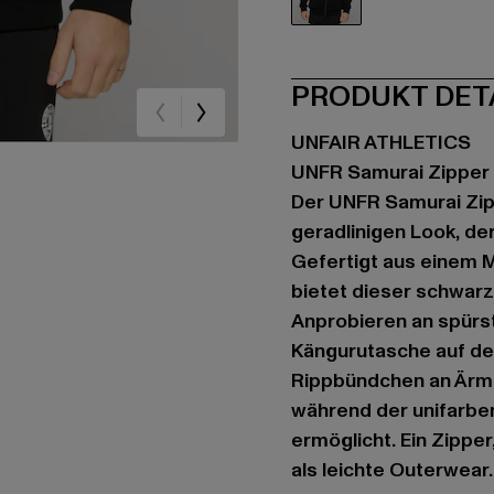
schwarz
PRODUKT DET
UNFAIR ATHLETICS
UNFR Samurai Zipper
Der UNFR Samurai Zip
geradlinigen Look, der
Gefertigt aus einem 
bietet dieser schwar
Anprobieren an spürst
Kängurutasche auf der
Rippbündchen an Ärme
während der unifarbe
ermöglicht. Ein Zipper
als leichte Outerwear.