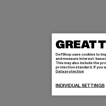
GREAT T
DefShop uses cookies to imp
and measure interest-based c
This may also include the pr
protection standard. If you w
Data protection
INDIVIDUAL SETTINGS