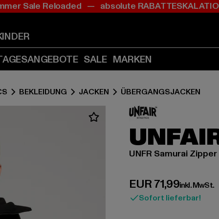
mer Sale Reloaded — absolute RABATTESKALAT
Zum
Zum
Inhalt
Fußzeile
springen
springen
KINDER
(Enter
(Enter
drücken)
drücken)
TAGESANGEBOTE
SALE
MARKEN
CS
BEKLEIDUNG
JACKEN
ÜBERGANGSJACKEN
UNFAI
UNFR Samurai Zipper
Derzeitiger Preis:
EUR 71,99
inkl. MwSt.
Sofort lieferbar!