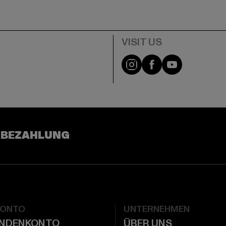
e
Visit our Instagram pa
Visit our Facebo
Visit our Y
 BEZAHLUNG
KONTO
UNTERNEHMEN
UNDENKONTO
ÜBER UNS