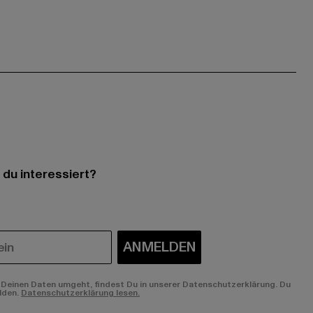
 du interessiert?
ANMELDEN
Deinen Daten umgeht, findest Du in unserer Datenschutzerklärung. Du
lden.
Datenschutzerklärung lesen.