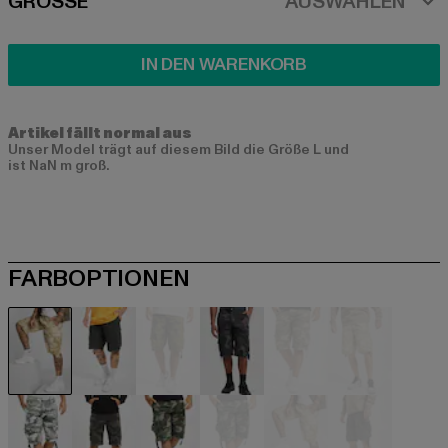
SIZE
GRÖSSE
AUSWÄHLEN
IN DEN WARENKORB
Artikel fällt normal aus
Unser Model trägt auf diesem Bild die Größe L und
ist NaN m groß.
FARBOPTIONEN
beige
schwarz
camouflage
camouflage
camouflage
camouflag