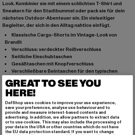
Look. Kombinier sie mit einem schlichten T-Shirt und
Sneakern für den Stadtbummel oder pack sie für dein
nächstes Outdoor-Abenteuer ein. Ein vielseitiger
Begleiter, der sich in den Alltag nahtlos einfügt.
klassische Cargo-Shorts im Vintage-Look von
Brandit
Verschluss: verdeckter Reißverschluss
seitliche Einschubtaschen
Gesäßtaschen mit Knopfverschluss
verschließbare Beintaschen für den typischen
Cargo-Look
GREAT TO SEE YOU
Tunnelzug im Bund und Beinsaum zur
HERE!
Passformregulierung
robustes und widerstandsfähiges
DefShop uses cookies to improve your use experience,
Baumwollmaterial bietet langlebigen Tragekomfort
save your preferences, analyse use behaviour and to
provide and measure interest-based contents and
weit geschnitten
advertising. In addition, we allow partners to extract data
or to use cookies. This may also include the processing of
Anlass: Alltag, Basic
your data in the USA or other countries which do not have
Schnitt: Normal
the EU data protection standard. If you want to change