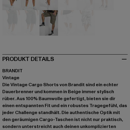
camouflage
camouflage
camouflage
camouflage
camouflage
camouflag
grau
grau
olive
weiß
weiß
PRODUKT DETAILS
BRANDIT
Vintage
Die Vintage Cargo Shorts von Brandit sind ein echter
Dauerbrenner und kommen in Beige immer stylisch
rüber. Aus 100% Baumwolle gefertigt, bieten sie dir
einen entspannten Fit und ein robustes Tragegefühl, das
jeder Challenge standhält. Die authentische Optik mit
den geräumigen Cargo-Taschen ist nicht nur praktisch,
sondern unterstreicht auch deinen unkomplizierten