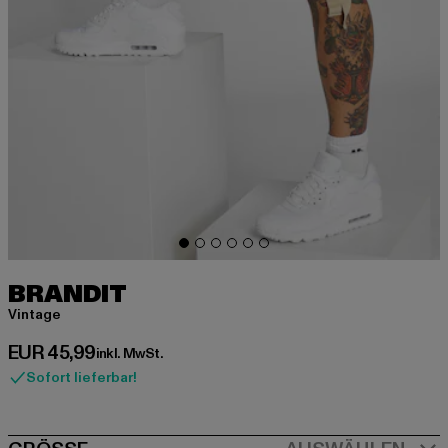
BRANDIT
Vintage
Derzeitiger Preis: EUR 45,99
EUR 45,99
inkl. MwSt.
Sofort lieferbar!