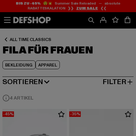
BIS ZU -65%
😲💥 Summer Sale Reloaded — absolute
Zum
Zum
Zum
RABATTESKALATION ❯❯
ZUM SALE
❮❮
Inhalt
Fußzeile
Produktraster
springen
springen
springen
ALL TIME CLASSICS
FILA FÜR FRAUEN
BEKLEIDUNG
APPAREL
SORTIEREN
FILTER
BELIEBTESTE
4 ARTIKEL
-45%
-35%