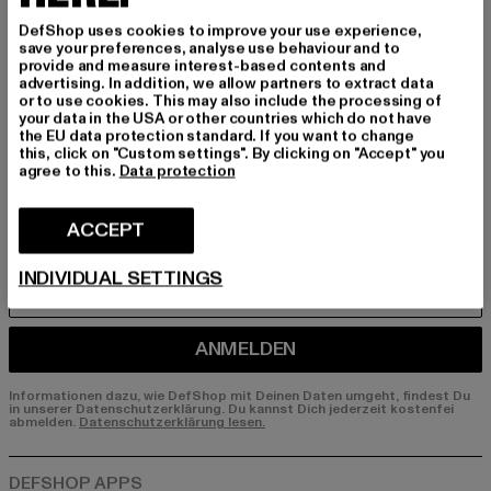
Melde dich hier für unseren Newsletter an und
DefShop uses cookies to improve your use experience,
save your preferences, analyse use behaviour and to
erhalte künftig Informationen über aktuelle Tre
provide and measure interest-based contents and
nds, Angebote und Gutscheine von DefShop p
advertising. In addition, we allow partners to extract data
er E-Mail!
or to use cookies. This may also include the processing of
your data in the USA or other countries which do not have
the EU data protection standard. If you want to change
this, click on "Custom settings". By clicking on "Accept" you
agree to this.
Data protection
An welchen Produkten bist du interessiert?
MÄNNER
ACCEPT
FRAUEN
INDIVIDUAL SETTINGS
E-MAIL
ANMELDEN
Informationen dazu, wie DefShop mit Deinen Daten umgeht, findest Du
in unserer Datenschutzerklärung. Du kannst Dich jederzeit kostenfei
abmelden.
Datenschutzerklärung lesen.