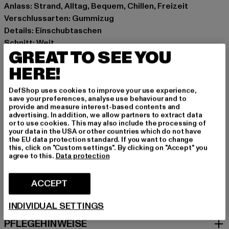
Anlass: Strand, Alltag, Bequem, Chillen, Freizeit
Verschlussarten: Gummizug
Details: Einschubtaschen
Schnitt: Weit
GREAT TO SEE YOU
Marke: Cloud5ive
Kat.: Bekleidung
HERE!
Farbe: olive
DefShop uses cookies to improve your use experience,
Hersteller Farbe: olive
save your preferences, analyse use behaviour and to
Materialzusammensetzung: 100% Polyester
provide and measure interest-based contents and
advertising. In addition, we allow partners to extract data
Art.Nr: CL6242-00176
or to use cookies. This may also include the processing of
your data in the USA or other countries which do not have
the EU data protection standard. If you want to change
Hersteller: Styleboom Textilhandels GmbH & Co. KG |
this, click on "Custom settings". By clicking on "Accept" you
info@77onlineshop.eu
agree to this.
Data protection
Am Kapellhof 22 | 47608 Geldern | DE
ACCEPT
GRÖSSE & PASSFORM
INDIVIDUAL SETTINGS
PFLEGEHINWEISE