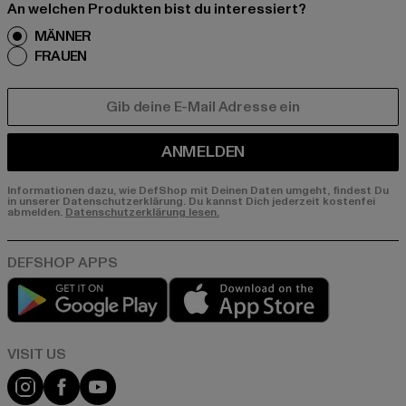
An welchen Produkten bist du interessiert?
MÄNNER
FRAUEN
E-MAIL
ANMELDEN
Informationen dazu, wie DefShop mit Deinen Daten umgeht, findest Du
in unserer Datenschutzerklärung. Du kannst Dich jederzeit kostenfei
abmelden.
Datenschutzerklärung lesen.
Play market
App store
Visit our Instagram page:
Visit our Facebook page:
Visit our YouTube channel: