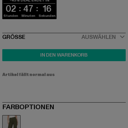
-43% DEAL ENDET IN
02
47
15
Stunden
Minuten
Sekunden
SIZE
GRÖSSE
AUSWÄHLEN
IN DEN WARENKORB
Artikel fällt normal aus
FARBOPTIONEN