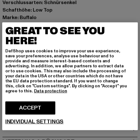
Verschlussarten: Schnürsenkel
Schafthöhe: Low Top
Marke: Buffalo
Kat.: Sneakers Low
GREAT TO SEE YOU
Farbe: bunt
HERE!
Hersteller Farbe: silver/purple/green
Obermaterial: sonstiges Material
DefShop uses cookies to improve your use experience,
Innenfutter: Textil
save your preferences, analyse use behaviour and to
provide and measure interest-based contents and
Art.Nr: 1636361-20775
advertising. In addition, we allow partners to extract data
or to use cookies. This may also include the processing of
your data in the USA or other countries which do not have
Hersteller: Buffalo Boots GmbH |
service-de@buffalo-
the EU data protection standard. If you want to change
boots.com
this, click on "Custom settings". By clicking on "Accept" you
agree to this.
Data protection
Schanzenstraße 41 | 51063 Köln | DE
ACCEPT
GRÖSSE & PASSFORM
INDIVIDUAL SETTINGS
PFLEGEHINWEISE