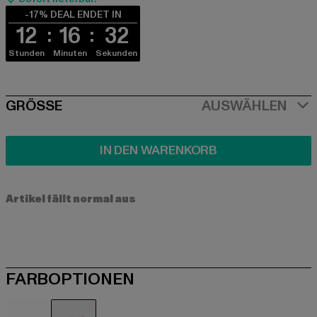
-17% DEAL ENDET IN
12
16
32
Stunden
Minuten
Sekunden
SIZE
GRÖSSE
AUSWÄHLEN
IN DEN WARENKORB
Artikel fällt normal aus
FARBOPTIONEN