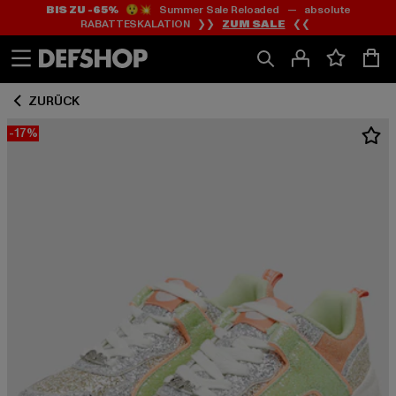
BIS ZU -65%
😲💥 Summer Sale Reloaded — absolute
Zum
Zum
RABATTESKALATION ❯❯
ZUM SALE
❮❮
Inhalt
Fußzeile
springen
springen
ZURÜCK
-17%