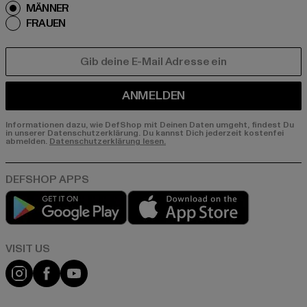
MÄNNER
FRAUEN
E-MAIL
ANMELDEN
Informationen dazu, wie DefShop mit Deinen Daten umgeht, findest Du
in unserer Datenschutzerklärung. Du kannst Dich jederzeit kostenfei
abmelden.
Datenschutzerklärung lesen.
Play market
App store
Visit our Instagram page:
Visit our Facebook page:
Visit our YouTube channel: