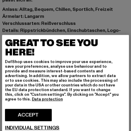
passt sich an.
Anlass: Alltag, Bequem, Chillen, Sportlich, Freizeit
Ärmelart: Langarm
Verschlussarten: Reißverschluss
Details: Rippstrickbündchen, Einschubtaschen, Logo-
Tape
GREAT TO SEE YOU
Schnitt: Normal
HERE!
Marke: UNFAIR ATHLETICS
Kat.: Übergangsjacken
DefShop uses cookies to improve your use experience,
Farbe: olive
save your preferences, analyse use behaviour and to
provide and measure interest-based contents and
Hersteller Farbe: olive
advertising. In addition, we allow partners to extract data
Materialzusammensetzung: 100% Nylon, 100% Polyester
or to use cookies. This may also include the processing of
your data in the USA or other countries which do not have
Innenfutter: Polyester
the EU data protection standard. If you want to change
Art.Nr: UNFR26-047-00176
this, click on "Custom settings". By clicking on "Accept" you
agree to this.
Data protection
Hersteller: UTEX GmbH |
info@unfairathletics.com
ACCEPT
Tulbeckstraße 32 | 80339 München | DE
INDIVIDUAL SETTINGS