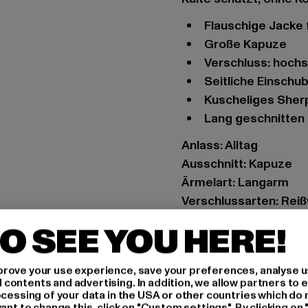
Flauschige Jacke
Große Kapuze
Verschluss: hoch
Seitliche Einsch
Kuscheliges She
Lang geschnitten
Anlass: Alltag
Ausschnitt: Kapuze
Ärmelart: Langarm
Verschlussarten: Rei
Schnitt: Normal
O SEE YOU HERE!
Marke: Urban Classic
Kat.: Übergangsjacke
rove your use experience, save your preferences, analyse u
Farbe: grün
ontents and advertising. In addition, we allow partners to e
Hersteller Farbe: soft
ocessing of your data in the USA or other countries which do 
ant to change this, click on "Custom settings". By clicking on 