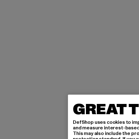
GREAT T
DefShop uses cookies to imp
and measure interest-based c
This may also include the pr
protection standard. If you w