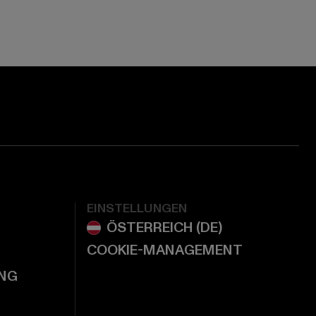
ge:
ok page:
ouTube channel:
EINSTELLUNGEN
COOKIE-MANAGEMENT
NG