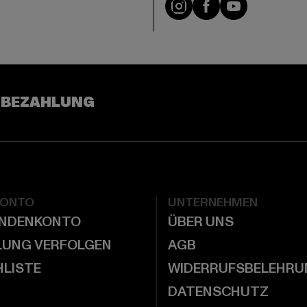
e
Visit our Instagram pa
Visit our Facebo
Visit our Y
 BEZAHLUNG
KONTO
UNTERNEHMEN
UNDENKONTO
ÜBER UNS
LUNG VERFOLGEN
AGB
LISTE
WIDERRUFSBELEHRU
DATENSCHUTZ