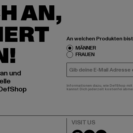
H AN,
IERT
An welchen Produkten bist
N!
MÄNNER
FRAUEN
E-MAIL
 an und
elle
Informationen dazu, wie DefShop mit 
 DefShop
kannst Dich jederzeit kostenfei abme