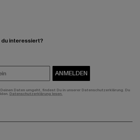
 du interessiert?
ANMELDEN
Deinen Daten umgeht, findest Du in unserer Datenschutzerklärung. Du
lden.
Datenschutzerklärung lesen.