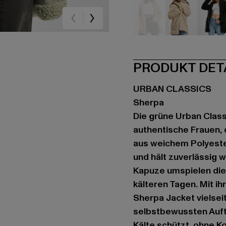
beige
beige
sc
PRODUKT DET
URBAN CLASSICS
Sherpa
Die grüne Urban Classi
authentische Frauen, 
aus weichem Polyeste
und hält zuverlässig 
Kapuze umspielen die 
kälteren Tagen. Mit ih
Sherpa Jacket vielsei
selbstbewussten Auftri
Kälte schützt, ohne 