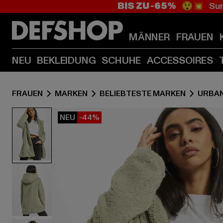
BIS ZU -65%
😲💥 Sum
MÄNNER
FRAUEN
NEU
BEKLEIDUNG
SCHUHE
ACCESSOIRES
FRAUEN
MARKEN
BELIEBTESTE MARKEN
URBAN
NEU
-44%