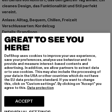
ein Gefühl von Komfort, das den ganzen Tag anhält. Ein
cleanes Design, das Funktionalität und Stil perfekt
vereint.
Anlass: Alltag, Bequem, Chillen, Freizeit
Verschlussarten: Kordelzug
Details: Brandlogo
GREAT TO SEE YOU
Schnitt: Figurbetont
Marke: MOROTAI
HERE!
Kat.: Trousers - Sweat
DefShop uses cookies to improve your use experience,
Farbe: schwarz
save your preferences, analyse use behaviour and to
Hersteller Farbe: black
provide and measure interest-based contents and
advertising. In addition, we allow partners to extract data
Materialzusammensetzung: 70% Baumwolle, 30%
or to use cookies. This may also include the processing of
Polyester
your data in the USA or other countries which do not have
the EU data protection standard. If you want to change
Art.Nr: W212B216-00007
this, click on "Custom settings". By clicking on "Accept" you
agree to this.
Data protection
Hersteller: ASUKA APPAREL GmbH |
support@morotai.com
ACCEPT
Seeweg 5 | 23777 Heringsdorf | DE