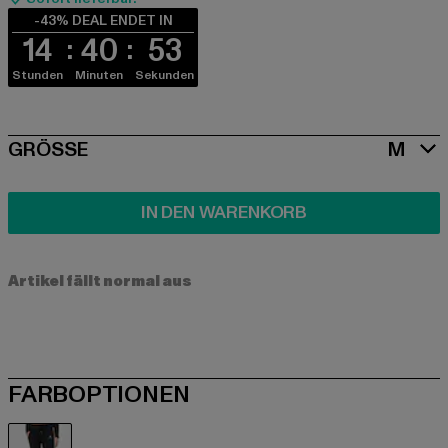
-43% DEAL ENDET IN
14
40
52
Stunden
Minuten
Sekunden
SIZE
GRÖSSE
M
IN DEN WARENKORB
Artikel fällt normal aus
FARBOPTIONEN