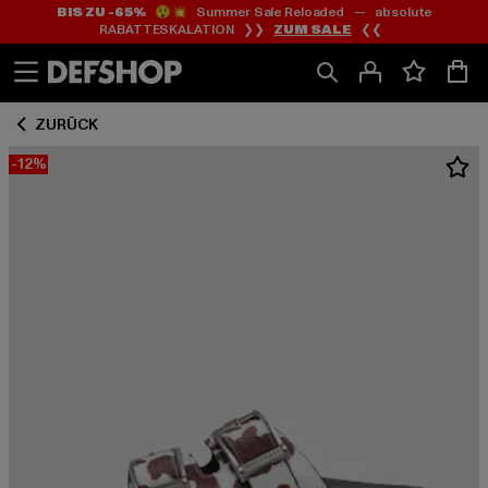
BIS ZU -65%
😲💥 Summer Sale Reloaded — absolute
Zum
Zum
RABATTESKALATION ❯❯
ZUM SALE
❮❮
Inhalt
Fußzeile
springen
springen
ZURÜCK
-12%