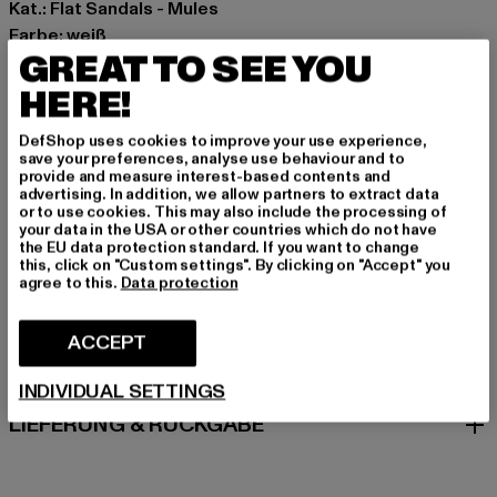
Kat.: Flat Sandals - Mules
Farbe: weiß
GREAT TO SEE YOU
Hersteller Farbe: brown/cream cow
Obermaterial: sonstiges Material
HERE!
Innenfutter: sonstiges Material
DefShop uses cookies to improve your use experience,
Art.Nr: 1602348-22841
save your preferences, analyse use behaviour and to
provide and measure interest-based contents and
advertising. In addition, we allow partners to extract data
Hersteller: Buffalo Boots GmbH |
service-de@buffalo-
or to use cookies. This may also include the processing of
boots.com
your data in the USA or other countries which do not have
the EU data protection standard. If you want to change
Schanzenstraße 41 | 51063 Köln | DE
this, click on "Custom settings". By clicking on "Accept" you
agree to this.
Data protection
GRÖSSE & PASSFORM
ACCEPT
PFLEGEHINWEISE
INDIVIDUAL SETTINGS
LIEFERUNG & RÜCKGABE