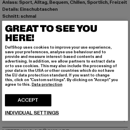
Anlass: Sport, Alltag, Bequem, Chillen, Sportlich, Freizeit
Details: Einschubtaschen
Schnitt: schmal
Marke: Cloud5ive
GREAT TO SEE YOU
Kat.: Bekleidung
HERE!
Farbe: grün
Hersteller Farbe: green
DefShop uses cookies to improve your use experience,
Materialzusammensetzung: 90% Lyocell, 10% Polyester
save your preferences, analyse use behaviour and to
provide and measure interest-based contents and
Art.Nr: 24054008-00110
advertising. In addition, we allow partners to extract data
or to use cookies. This may also include the processing of
your data in the USA or other countries which do not have
Hersteller: Bestseller Textilhandels GmbH |
the EU data protection standard. If you want to change
hamburg@bestseller.com
this, click on "Custom settings". By clicking on "Accept" you
agree to this.
Data protection
Modering 1,Haus A | 22457 Hamburg | DE
ACCEPT
GRÖSSE & PASSFORM
INDIVIDUAL SETTINGS
PFLEGEHINWEISE