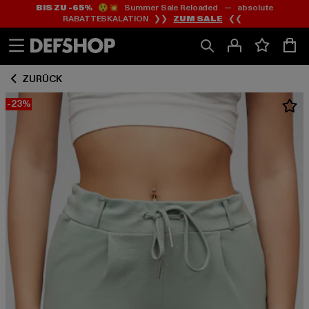
BIS ZU -65%
😲💥 Summer Sale Reloaded — absolute
Zum
Zum
RABATTESKALATION ❯❯
ZUM SALE
❮❮
Inhalt
Fußzeile
springen
springen
ZURÜCK
-23%