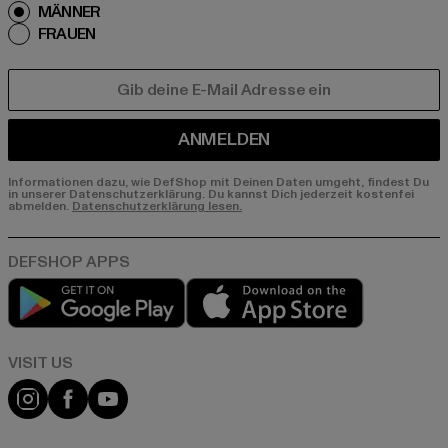
MÄNNER
FRAUEN
E-MAIL
ANMELDEN
Informationen dazu, wie DefShop mit Deinen Daten umgeht, findest Du
in unserer Datenschutzerklärung. Du kannst Dich jederzeit kostenfei
abmelden.
Datenschutzerklärung lesen.
Play market
App store
Visit our Instagram page:
Visit our Facebook page:
Visit our YouTube channel: