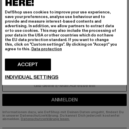
HERE!
BEN!
DefShop uses cookies to improve your use experience,
Melde dich hier für unseren Newsletter an und
save your preferences, analyse use behaviour and to
erhalte künftig Informationen über aktuelle Tre
provide and measure interest-based contents and
advertising. In addition, we allow partners to extract data
nds, Angebote und Gutscheine von DefShop p
or to use cookies. This may also include the processing of
er E-Mail!
your data in the USA or other countries which do not have
the EU data protection standard. If you want to change
this, click on "Custom settings". By clicking on "Accept" you
agree to this.
Data protection
An welchen Produkten bist du interessiert?
MÄNNER
ACCEPT
FRAUEN
INDIVIDUAL SETTINGS
E-MAIL
ANMELDEN
Informationen dazu, wie DefShop mit Deinen Daten umgeht, findest Du
in unserer Datenschutzerklärung. Du kannst Dich jederzeit kostenfei
abmelden.
Datenschutzerklärung lesen.