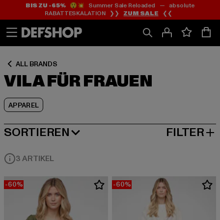
BIS ZU -65%
😲💥 Summer Sale Reloaded — absolute
Zum
Zum
Zum
RABATTESKALATION ❯❯
ZUM SALE
❮❮
Inhalt
Fußzeile
Produktraster
springen
springen
springen
ALL BRANDS
VILA FÜR FRAUEN
APPAREL
SORTIEREN
FILTER
BELIEBTESTE
3 ARTIKEL
-60%
-60%