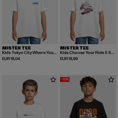
MISTER TEE
MISTER TEE
Kids Tokyo City Where Your Future Begins Tee
Kids Choose Your Ride 5 Stars Tee
Derzeitiger Preis: EUR 18,04
Derzeitiger Preis: EUR 18,99
EUR 18,04
EUR 18,99
-15%