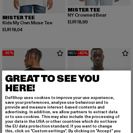
MISTER TEE
NY Crowned Bear
MISTER TEE
Derzeitiger Preis: EUR 18,99
EUR 18,99
Kids My Own Muse Tee
Derzeitiger Preis: EUR 18,04
EUR 18,04
-36%
NEU
-45%
GREAT TO SEE YOU
HERE!
DefShop uses cookies to improve your use experience,
save your preferences, analyse use behaviour and to
provide and measure interest-based contents and
advertising. In addition, we allow partners to extract data
or to use cookies. This may also include the processing of
your data in the USA or other countries which do not have
the EU data protection standard. If you want to change
this, click on "Custom settings". By clicking on "Accept" you