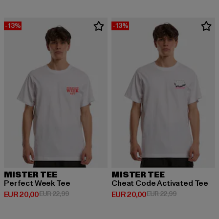
-13%
-13%
MISTER TEE
MISTER TEE
Perfect Week Tee
Cheat Code Activated Tee
Derzeitiger Preis: EUR 20,00
Aktionspreis: EUR 22,99
Derzeitiger Preis: EUR 20,00
Aktionspreis:
EUR 20,00
EUR 22,99
EUR 20,00
EUR 22,99