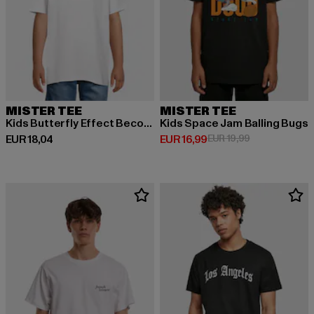
MISTER TEE
MISTER TEE
Kids Butterfly Effect Become The Change Tee
Kids Space Jam Balling Bugs
Derzeitiger Preis: EUR 18,04
Derzeitiger Preis: EUR 16,99
Aktionspreis: 
EUR 18,04
EUR 16,99
EUR 19,99