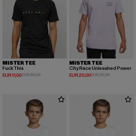
MISTER TEE
MISTER TEE
Fuck This
City Race Unleashed Power
Derzeitiger Preis: EUR 11,00
Aktionspreis: EUR 24,99
Derzeitiger Preis: EUR 20,00
Aktionspreis:
EUR 11,00
EUR 24,99
EUR 20,00
EUR 22,99