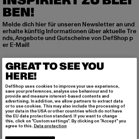
INSPIRIERT ZU BLEI
BEN!
Melde dich hier für unseren Newsletter an und
erhalte künftig Informationen über aktuelle Tre
nds, Angebote und Gutscheine von DefShop p
er E-Mail!
GREAT TO SEE YOU
An welchen Produkten bist du interessiert?
HERE!
MÄNNER
FRAUEN
DefShop uses cookies to improve your use experience,
save your preferences, analyse use behaviour and to
provide and measure interest-based contents and
advertising. In addition, we allow partners to extract data
E-MAIL
or to use cookies. This may also include the processing of
your data in the USA or other countries which do not have
ANMELDEN
the EU data protection standard. If you want to change
this, click on "Custom settings". By clicking on "Accept" you
agree to this.
Data protection
Informationen dazu, wie DefShop mit Deinen Daten umgeht, findest Du
in unserer Datenschutzerklärung. Du kannst Dich jederzeit kostenfei
abmelden.
Datenschutzerklärung lesen.