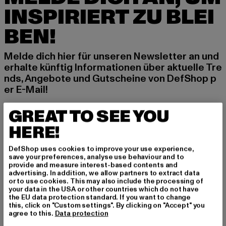
INSPIRIERT ZU BLEI
BEN!
Melde dich hier für unseren Newsletter an und
erhalte künftig Informationen über aktuelle Tre
nds, Angebote und Gutscheine von DefShop p
er E-Mail!
GREAT TO SEE YOU
An welchen Produkten bist du interessiert?
HERE!
MÄNNER
DefShop uses cookies to improve your use experience,
FRAUEN
save your preferences, analyse use behaviour and to
provide and measure interest-based contents and
advertising. In addition, we allow partners to extract data
or to use cookies. This may also include the processing of
E-MAIL
your data in the USA or other countries which do not have
the EU data protection standard. If you want to change
ANMELDEN
this, click on "Custom settings". By clicking on "Accept" you
agree to this.
Data protection
Informationen dazu, wie DefShop mit Deinen Daten umgeht, findest Du