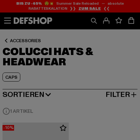
BIS ZU -65%
😲💥 Summer Sale Reloaded — absolute
Zum
Zum
Zum
RABATTESKALATION ❯❯
ZUM SALE
❮❮
Inhalt
Fußzeile
Produktraster
springen
springen
springen
ACCESSORIES
COLUCCI HATS &
HEADWEAR
CAPS
SORTIEREN
FILTER
BELIEBTESTE
1 ARTIKEL
-10%