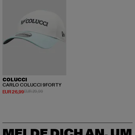
COLUCCI
CARLO COLUCCI 9FORTY
Derzeitiger Preis: EUR 26,99
Aktionspreis: EUR 29,99
EUR 26,99
EUR 29,99
MELDE DICH AN, UM