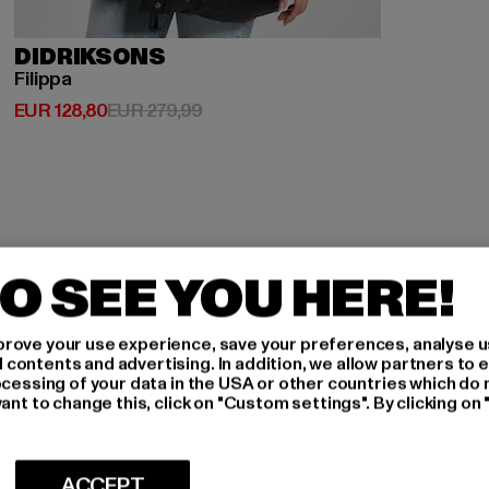
DIDRIKSONS
Filippa
Derzeitiger Preis: EUR 128,80
Aktionspreis: EUR 279,99
EUR 128,80
EUR 279,99
O SEE YOU HERE!
H AN,
rove your use experience, save your preferences, analyse u
ontents and advertising. In addition, we allow partners to e
ocessing of your data in the USA or other countries which do 
IERT
ant to change this, click on "Custom settings". By clicking on 
An welchen Produkten bist
ACCEPT