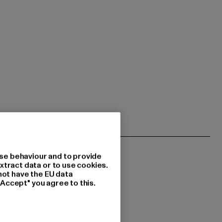
se behaviour and to provide
xtract data or to use cookies.
not have the EU data
"Accept" you agree to this.
 du interessiert?