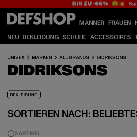
BIS ZU -65%
😲💥 Sum
MÄNNER
FRAUEN
NEU
BEKLEIDUNG
SCHUHE
ACCESSOIRES
UNISEX
MARKEN
ALL BRANDS
DIDRIKSONS
DIDRIKSONS
BEKLEIDUNG
SORTIEREN NACH:
BELIEBTE
2 ARTIKEL