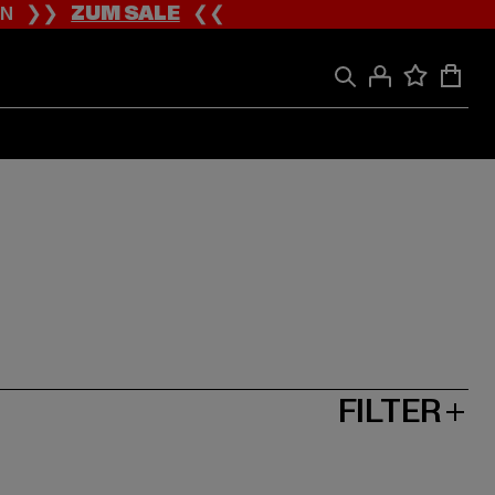
ION ❯❯
ZUM SALE
❮❮
FILTER