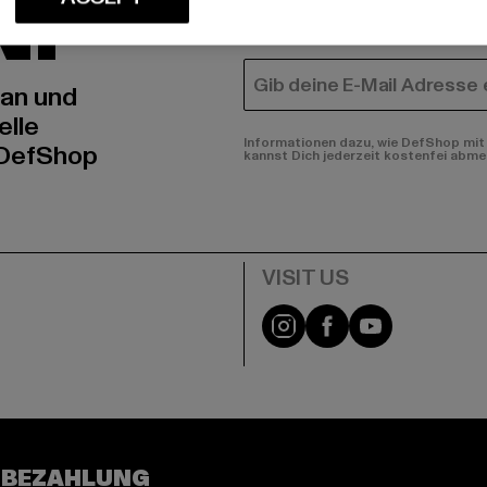
N!
MÄNNER
FRAUEN
E-MAIL
 an und
elle
Informationen dazu, wie DefShop mit 
 DefShop
kannst Dich jederzeit kostenfei abme
e
Visit our Instagram pa
Visit our Facebo
Visit our Y
 BEZAHLUNG