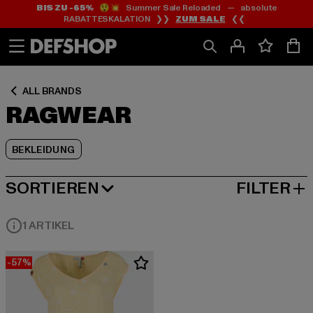
BIS ZU -65%
😲💥 Summer Sale Reloaded — absolute
Zum
Zum
Zum
RABATTESKALATION ❯❯
ZUM SALE
❮❮
Inhalt
Fußzeile
Produktraster
springen
springen
springen
ALL BRANDS
RAGWEAR
BEKLEIDUNG
SORTIEREN
FILTER
BELIEBTESTE
1 ARTIKEL
-57%