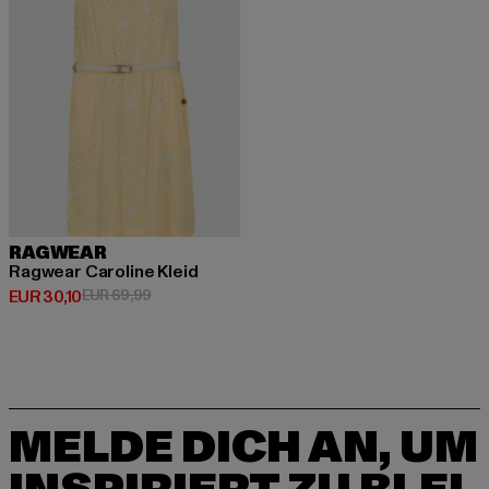
RAGWEAR
Ragwear Caroline Kleid
Derzeitiger Preis: EUR 30,10
Aktionspreis: EUR 69,99
EUR 30,10
EUR 69,99
MELDE DICH AN, UM