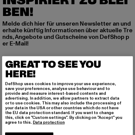
INSPIRIERT ZU BLEI
BEN!
Melde dich hier für unseren Newsletter an und
erhalte künftig Informationen über aktuelle Tre
nds, Angebote und Gutscheine von DefShop p
er E-Mail!
GREAT TO SEE YOU
An welchen Produkten bist du interessiert?
HERE!
MÄNNER
FRAUEN
DefShop uses cookies to improve your use experience,
save your preferences, analyse use behaviour and to
provide and measure interest-based contents and
advertising. In addition, we allow partners to extract data
E-MAIL
or to use cookies. This may also include the processing of
your data in the USA or other countries which do not have
ANMELDEN
the EU data protection standard. If you want to change
this, click on "Custom settings". By clicking on "Accept" you
agree to this.
Data protection
Informationen dazu, wie DefShop mit Deinen Daten umgeht, findest Du
in unserer Datenschutzerklärung. Du kannst Dich jederzeit kostenfei
abmelden.
Datenschutzerklärung lesen.