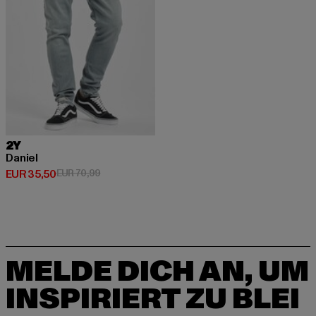
2Y
Daniel
Derzeitiger Preis: EUR 35,50
Aktionspreis: EUR 70,99
EUR 35,50
EUR 70,99
MELDE DICH AN, UM
INSPIRIERT ZU BLEI