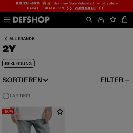
BIS ZU -65%
😲💥 Summer Sale Reloaded — absolute
Zum
Zum
Zum
RABATTESKALATION ❯❯
ZUM SALE
❮❮
Inhalt
Fußzeile
Produktraster
springen
springen
springen
ALL BRANDS
2Y
BEKLEIDUNG
SORTIEREN
FILTER
BELIEBTESTE
1 ARTIKEL
-50%