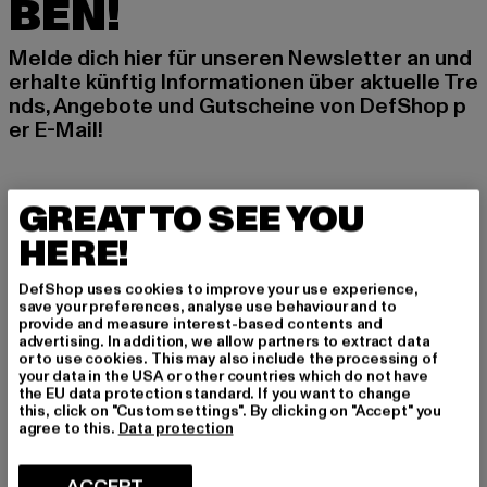
BEN!
Melde dich hier für unseren Newsletter an und
erhalte künftig Informationen über aktuelle Tre
nds, Angebote und Gutscheine von DefShop p
er E-Mail!
An welchen Produkten bist du interessiert?
GREAT TO SEE YOU
MÄNNER
HERE!
FRAUEN
DefShop uses cookies to improve your use experience,
save your preferences, analyse use behaviour and to
provide and measure interest-based contents and
E-MAIL
advertising. In addition, we allow partners to extract data
or to use cookies. This may also include the processing of
ANMELDEN
your data in the USA or other countries which do not have
the EU data protection standard. If you want to change
this, click on "Custom settings". By clicking on "Accept" you
Informationen dazu, wie DefShop mit Deinen Daten umgeht, findest Du
agree to this.
Data protection
in unserer Datenschutzerklärung. Du kannst Dich jederzeit kostenfei
abmelden.
Datenschutzerklärung lesen.
ACCEPT