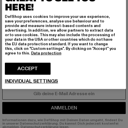
INSPIRIERT ZU BLEI
HERE!
BEN!
DefShop uses cookies to improve your use experience,
save your preferences, analyse use behaviour and to
Melde dich hier für unseren Newsletter an und
provide and measure interest-based contents and
erhalte künftig Informationen über aktuelle Tre
advertising. In addition, we allow partners to extract data
or to use cookies. This may also include the processing of
nds, Angebote und Gutscheine von DefShop p
your data in the USA or other countries which do not have
er E-Mail!
the EU data protection standard. If you want to change
this, click on "Custom settings". By clicking on "Accept" you
agree to this.
Data protection
An welchen Produkten bist du interessiert?
ACCEPT
MÄNNER
FRAUEN
INDIVIDUAL SETTINGS
E-MAIL
ANMELDEN
Informationen dazu, wie DefShop mit Deinen Daten umgeht, findest Du
in unserer Datenschutzerklärung. Du kannst Dich jederzeit kostenfei
abmelden.
Datenschutzerklärung lesen.