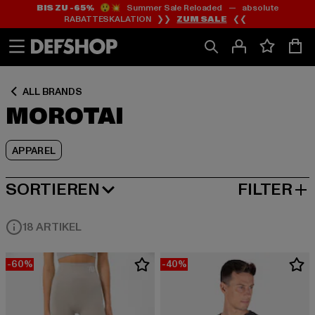
BIS ZU -65%
😲💥 Summer Sale Reloaded — absolute
Zum
Zum
Zum
RABATTESKALATION ❯❯
ZUM SALE
❮❮
Inhalt
Fußzeile
Produktraster
springen
springen
springen
ALL BRANDS
MOROTAI
APPAREL
SORTIEREN
FILTER
BELIEBTESTE
18 ARTIKEL
-60%
-40%