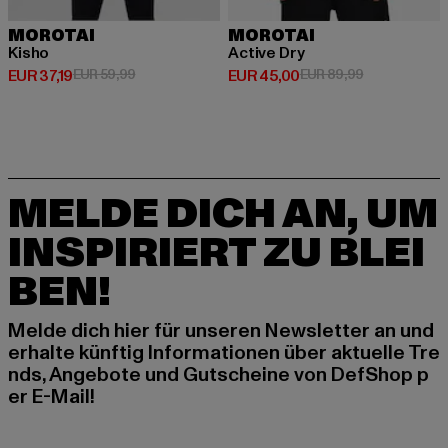
MOROTAI
MOROTAI
Kisho
Active Dry
Derzeitiger Preis: EUR 37,19
Aktionspreis: EUR 59,99
Derzeitiger Preis: EUR 45,00
Aktionspreis:
EUR 37,19
EUR 59,99
EUR 45,00
EUR 89,99
MELDE DICH AN, UM
INSPIRIERT ZU BLEI
BEN!
Melde dich hier für unseren Newsletter an und
erhalte künftig Informationen über aktuelle Tre
nds, Angebote und Gutscheine von DefShop p
er E-Mail!