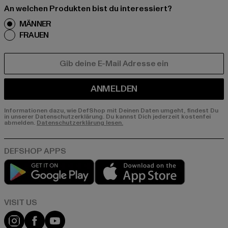
An welchen Produkten bist du interessiert?
MÄNNER
FRAUEN
E-MAIL
ANMELDEN
Informationen dazu, wie DefShop mit Deinen Daten umgeht, findest Du
in unserer Datenschutzerklärung. Du kannst Dich jederzeit kostenfei
abmelden.
Datenschutzerklärung lesen.
Play market
App store
Visit our Instagram page:
Visit our Facebook page:
Visit our YouTube channel: