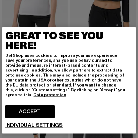
GREAT TO SEE YOU
MOROTAI
MOROTAI
Morotai Ultralight Basic Tee
Casual Cropped
HERE!
Derzeitiger Preis: EUR 18,90
Aktionspreis: EUR 44,99
Derzeitiger Preis: EUR 34,09
Aktionspreis:
EUR 18,90
EUR 44,99
EUR 34,09
EUR 54,99
DefShop uses cookies to improve your use experience,
save your preferences, analyse use behaviour and to
provide and measure interest-based contents and
advertising. In addition, we allow partners to extract data
NEU
-43%
-40%
or to use cookies. This may also include the processing of
your data in the USA or other countries which do not have
the EU data protection standard. If you want to change
this, click on "Custom settings". By clicking on "Accept" you
agree to this.
Data protection
ACCEPT
INDIVIDUAL SETTINGS