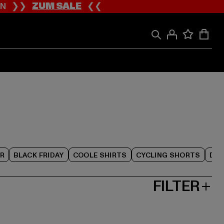
ION ❯❯
ZUM SALE
❮❮
R
BLACK FRIDAY
COOLE SHIRTS
CYCLING SHORTS
DAM
FILTER