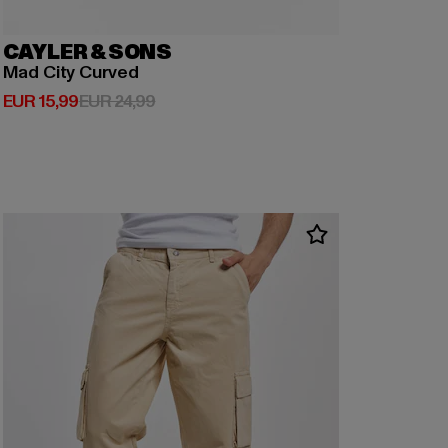
CAYLER & SONS
Mad City Curved
Derzeitiger Preis: EUR 15,99
Aktionspreis: EUR 24,99
EUR 15,99
EUR 24,99