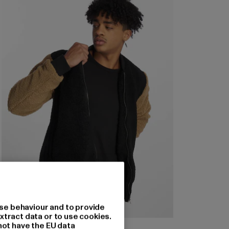
se behaviour and to provide
xtract data or to use cookies.
2Y PREMIUM
not have the EU data