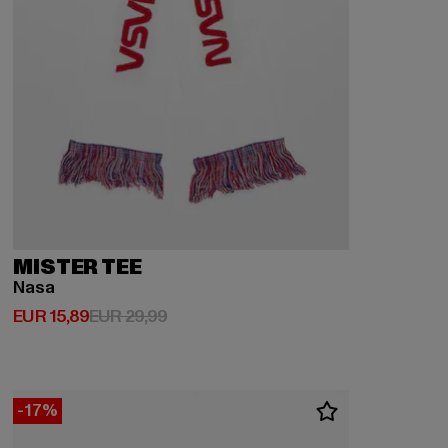
MISTER TEE
Nasa
Derzeitiger Preis: EUR 15,89
Aktionspreis: EUR 29,99
EUR 15,89
EUR 29,99
-17%