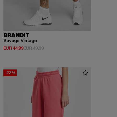
BRANDIT
Savage Vintage
Derzeitiger Preis: EUR 44,99
Aktionspreis: EUR 49,99
EUR 44,99
EUR 49,99
-22%