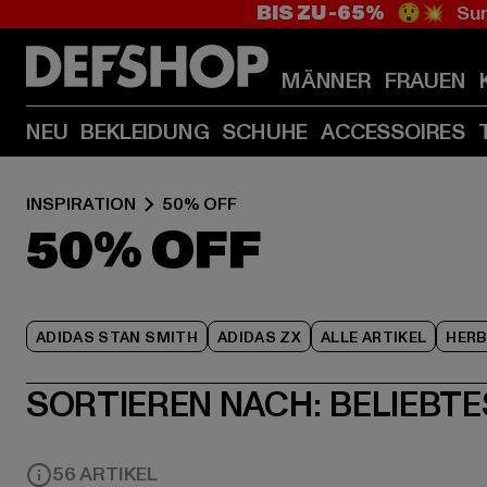
BIS ZU -65%
😲💥 Sum
MÄNNER
FRAUEN
NEU
BEKLEIDUNG
SCHUHE
ACCESSOIRES
INSPIRATION
50% OFF
50% OFF
ADIDAS STAN SMITH
ADIDAS ZX
ALLE ARTIKEL
HER
SORTIEREN NACH:
BELIEBTE
56 ARTIKEL