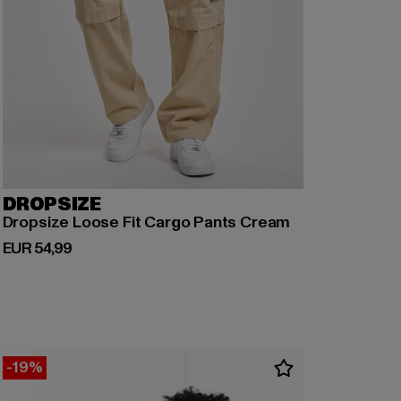
DROPSIZE
Dropsize Loose Fit Cargo Pants Cream
Derzeitiger Preis: EUR 54,99
EUR 54,99
-19%