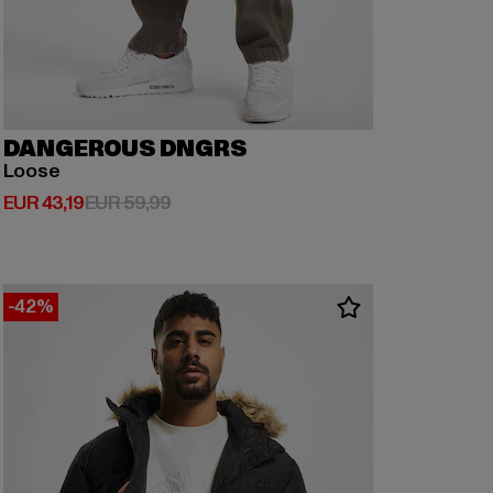
DANGEROUS DNGRS
Loose
Derzeitiger Preis: EUR 43,19
Aktionspreis: EUR 59,99
EUR 43,19
EUR 59,99
-42%