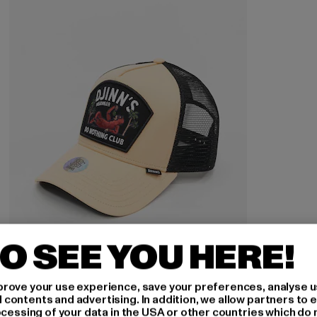
O SEE YOU HERE!
DJINNS
rove your use experience, save your preferences, analyse u
ontents and advertising. In addition, we allow partners to e
HFT DNC Sloth
ocessing of your data in the USA or other countries which do 