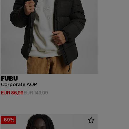
FUBU
Corporate AOP
Derzeitiger Preis: EUR 86,99
Aktionspreis: EUR 149,99
EUR 86,99
EUR 149,99
-59%