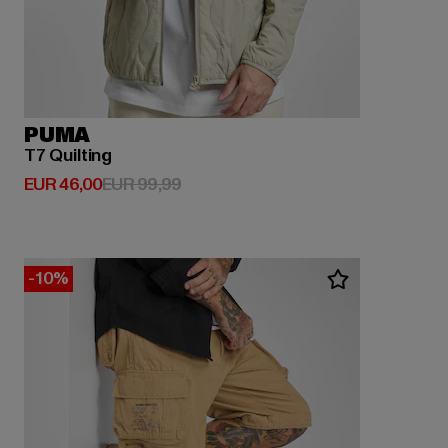
PUMA
T7 Quilting
Derzeitiger Preis: EUR 46,00
Aktionspreis: EUR 99,99
EUR 46,00
EUR 99,99
-10%