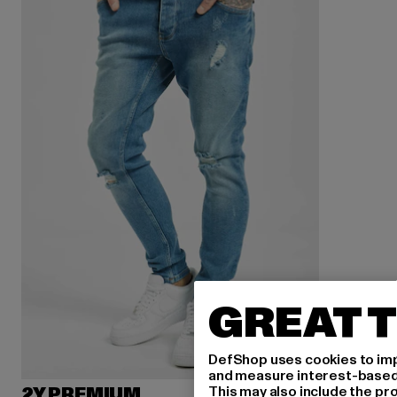
GREAT T
DefShop uses cookies to imp
and measure interest-based c
This may also include the pr
2Y PREMIUM