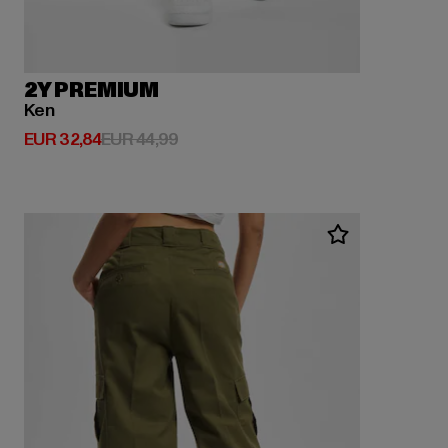
2Y PREMIUM
Ken
Derzeitiger Preis: EUR 32,84
Aktionspreis: EUR 44,99
EUR 32,84
EUR 44,99