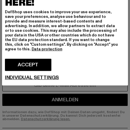
BEN!
HERE!
DefShop uses cookies to improve your use experience,
Melde dich hier für unseren Newsletter an und
save your preferences, analyse use behaviour and to
erhalte künftig Informationen über aktuelle Tre
provide and measure interest-based contents and
advertising. In addition, we allow partners to extract data
nds, Angebote und Gutscheine von DefShop p
or to use cookies. This may also include the processing of
er E-Mail!
your data in the USA or other countries which do not have
the EU data protection standard. If you want to change
this, click on "Custom settings". By clicking on "Accept" you
agree to this.
Data protection
An welchen Produkten bist du interessiert?
MÄNNER
ACCEPT
FRAUEN
INDIVIDUAL SETTINGS
E-MAIL
ANMELDEN
Informationen dazu, wie DefShop mit Deinen Daten umgeht, findest Du
in unserer Datenschutzerklärung. Du kannst Dich jederzeit kostenfei
abmelden.
Datenschutzerklärung lesen.