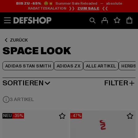
BIS ZU -65%
😲💥 Summer Sale Reloaded — absolute
Zum
Zum
Zum
RABATTESKALATION ❯❯
ZUM SALE
❮❮
Inhalt
Fußzeile
Produktraster
springen
springen
springen
ZURÜCK
SPACE LOOK
ADIDAS STAN SMITH
ADIDAS ZX
ALLE ARTIKEL
HERBS
SORTIEREN
FILTER
BELIEBTESTE
3 ARTIKEL
NEU
-35%
-47%