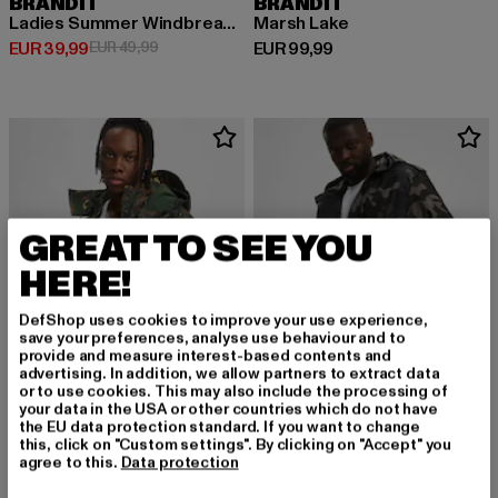
BRANDIT
BRANDIT
Ladies Summer Windbreaker Frontzip
Marsh Lake
Derzeitiger Preis: EUR 39,99
Aktionspreis: EUR 49,99
Derzeitiger Preis: EUR 99,99
EUR 39,99
EUR 49,99
EUR 99,99
GREAT TO SEE YOU
HERE!
DefShop uses cookies to improve your use experience,
save your preferences, analyse use behaviour and to
provide and measure interest-based contents and
advertising. In addition, we allow partners to extract data
or to use cookies. This may also include the processing of
your data in the USA or other countries which do not have
the EU data protection standard. If you want to change
this, click on "Custom settings". By clicking on "Accept" you
BRANDIT
BRANDIT
agree to this.
Data protection
Performance Outdoorjacket
M51 US Coat
Derzeitiger Preis: EUR 132,99
Derzeitiger Preis: EUR 119,99
EUR 132,99
EUR 119,99