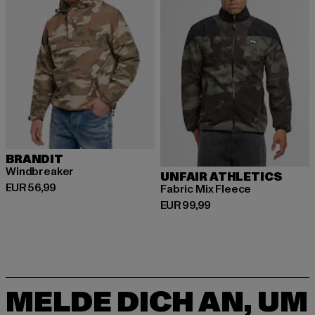
BRANDIT
Windbreaker
UNFAIR ATHLETICS
Derzeitiger Preis: EUR 56,99
EUR 56,99
Fabric Mix Fleece
Derzeitiger Preis: EUR 99,99
EUR 99,99
MELDE DICH AN, UM