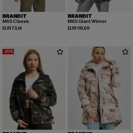
BRANDIT
BRANDIT
M65 Classic
M65 Giant Winter
Derzeitiger Preis: EUR 73,14
Derzeitiger Preis: EUR 119,99
EUR 73,14
EUR 119,99
-20%