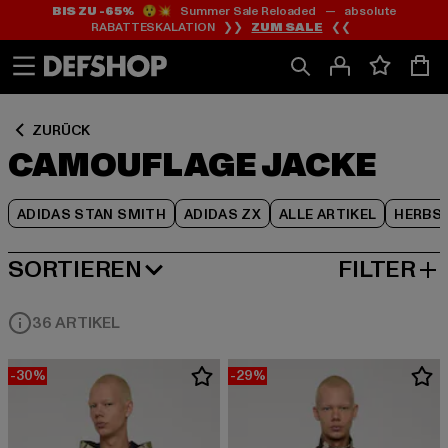
BIS ZU -65%
😲💥 Summer Sale Reloaded — absolute
Zum
Zum
Zum
RABATTESKALATION ❯❯
ZUM SALE
❮❮
Inhalt
Fußzeile
Produktraster
springen
springen
springen
ZURÜCK
CAMOUFLAGE JACKE
ADIDAS STAN SMITH
ADIDAS ZX
ALLE ARTIKEL
HERBS
SORTIEREN
FILTER
BELIEBTESTE
36 ARTIKEL
-30%
-29%