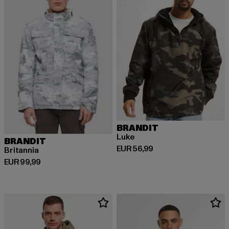
BRANDIT
Luke
BRANDIT
Derzeitiger Preis: EUR 56,99
EUR 56,99
Britannia
Derzeitiger Preis: EUR 99,99
EUR 99,99