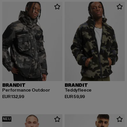
BRANDIT
BRANDIT
Performance Outdoor
Teddyfleece
Derzeitiger Preis: EUR 132,99
Derzeitiger Preis: EUR 59,99
EUR 132,99
EUR 59,99
NEU