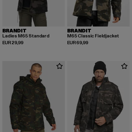
BRANDIT
BRANDIT
Ladies M65 Standard
M65 Classic Fieldjacket
Derzeitiger Preis: EUR 29,99
Derzeitiger Preis: EUR 69,99
EUR 29,99
EUR 69,99