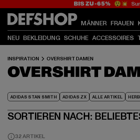
BIS ZU -65%
😲💥 Sum
MÄNNER
FRAUEN
NEU
BEKLEIDUNG
SCHUHE
ACCESSOIRES
INSPIRATION
OVERSHIRT DAMEN
OVERSHIRT DA
ADIDAS STAN SMITH
ADIDAS ZX
ALLE ARTIKEL
HER
SORTIEREN NACH:
BELIEBTE
32 ARTIKEL