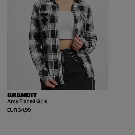
BRANDIT
Amy Flanell Girls
Derzeitiger Preis: EUR 34,99
EUR 34,99