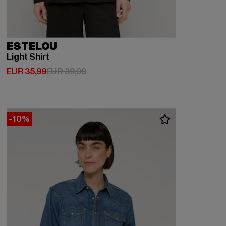
ESTELOU
Light Shirt
Derzeitiger Preis: EUR 35,99
Aktionspreis: EUR 39,99
EUR 35,99
EUR 39,99
-10%