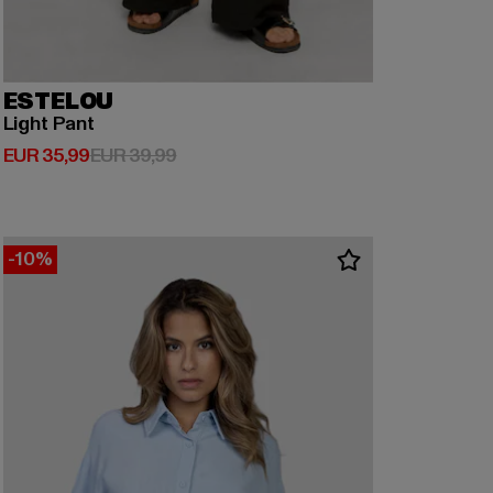
ESTELOU
Light Pant
Derzeitiger Preis: EUR 35,99
Aktionspreis: EUR 39,99
EUR 35,99
EUR 39,99
-10%