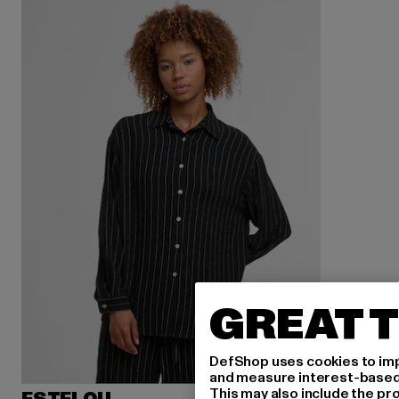
GREAT T
DefShop uses cookies to imp
and measure interest-based c
This may also include the pr