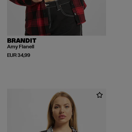
BRANDIT
Amy Flanell
Derzeitiger Preis: EUR 34,99
EUR 34,99