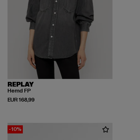
REPLAY
Hemd FP
Derzeitiger Preis: EUR 168,99
EUR 168,99
-10%