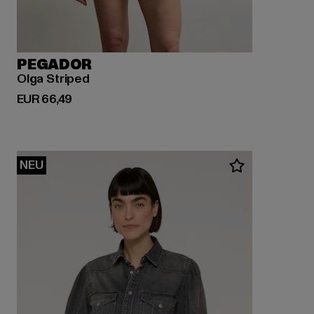
PEGADOR
Olga Striped
Derzeitiger Preis: EUR 66,49
EUR 66,49
NEU