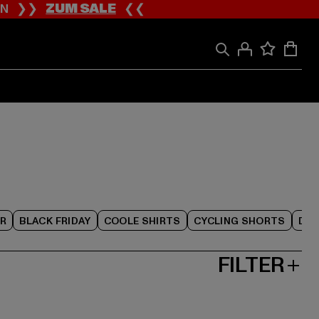
ION ❯❯
ZUM SALE
❮❮
R
BLACK FRIDAY
COOLE SHIRTS
CYCLING SHORTS
DAM
FILTER