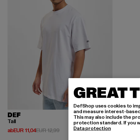
GREAT T
DefShop uses cookies to imp
and measure interest-based c
DEF
This may also include the pr
Tall
protection standard. If you w
Data protection
Derzeitiger Preis: ab EUR 11,04
Aktionspreis: EUR 12,99
ab
EUR 11,04
EUR 12,99