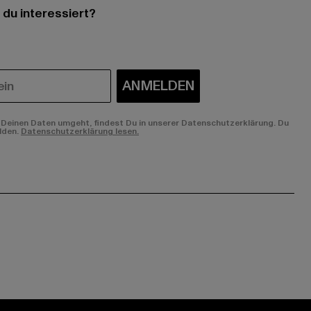
 du interessiert?
ANMELDEN
Deinen Daten umgeht, findest Du in unserer Datenschutzerklärung. Du
lden.
Datenschutzerklärung lesen.
ge:
ok page:
ouTube channel: