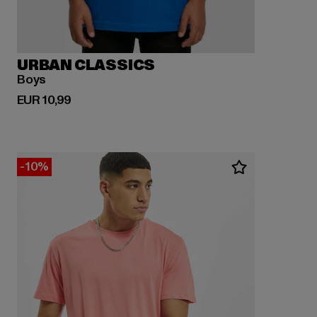
URBAN CLASSICS
Boys
Derzeitiger Preis: EUR 10,99
EUR 10,99
-10%