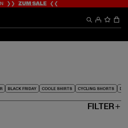
ION ❯❯
ZUM SALE
❮❮
R
BLACK FRIDAY
COOLE SHIRTS
CYCLING SHORTS
DAM
FILTER