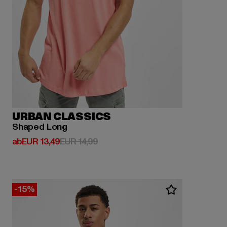
URBAN CLASSICS
Shaped Long
Derzeitiger Preis: ab EUR 13,49
Aktionspreis: EUR 14,99
ab
EUR 13,49
EUR 14,99
-15%