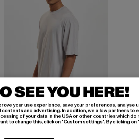
O SEE YOU HERE!
rove your use experience, save your preferences, analyse u
ontents and advertising. In addition, we allow partners to e
DEF
ocessing of your data in the USA or other countries which do 
Tall
ant to change this, click on "Custom settings". By clicking on 
Derzeitiger Preis: ab EUR 11,69
Aktionspreis: EUR 12,99
ab
EUR 11,69
EUR 12,99