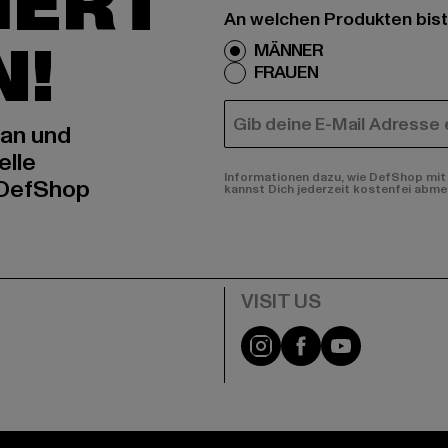
IERT
An welchen Produkten bist
N!
MÄNNER
FRAUEN
E-MAIL
 an und
elle
Informationen dazu, wie DefShop mit 
 DefShop
kannst Dich jederzeit kostenfei abme
e
Visit our Instagram pa
Visit our Facebo
Visit our Y