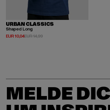
URBAN CLASSICS
Shaped Long
Derzeitiger Preis: EUR 10,04
Aktionspreis: EUR 14,99
EUR 10,04
EUR 14,99
MELDE DIC