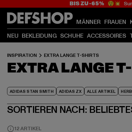
BIS ZU -65%
😲💥 Sum
MÄNNER
FRAUEN
NEU
BEKLEIDUNG
SCHUHE
ACCESSOIRES
INSPIRATION
EXTRA LANGE T-SHIRTS
EXTRA LANGE T
ADIDAS STAN SMITH
ADIDAS ZX
ALLE ARTIKEL
HER
SORTIEREN NACH:
BELIEBTE
12 ARTIKEL