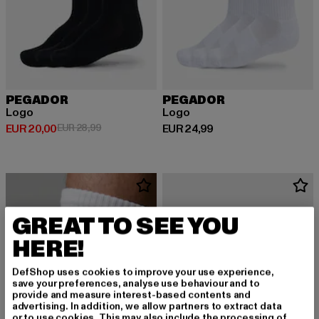
PEGADOR
PEGADOR
Logo
Logo
Derzeitiger Preis: EUR 20,00
Aktionspreis: EUR 28,99
Derzeitiger Preis: EUR 24,99
EUR 20,00
EUR 28,99
EUR 24,99
GREAT TO SEE YOU
HERE!
DefShop uses cookies to improve your use experience,
save your preferences, analyse use behaviour and to
provide and measure interest-based contents and
advertising. In addition, we allow partners to extract data
or to use cookies. This may also include the processing of