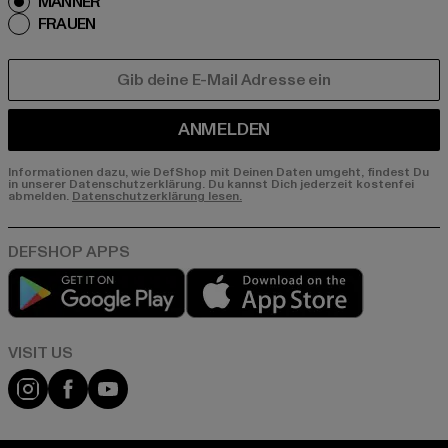
MÄNNER
FRAUEN
E-MAIL
ANMELDEN
Informationen dazu, wie DefShop mit Deinen Daten umgeht, findest Du
in unserer Datenschutzerklärung. Du kannst Dich jederzeit kostenfei
abmelden.
Datenschutzerklärung lesen.
Play market
App store
Visit our Instagram page:
Visit our Facebook page:
Visit our YouTube channel: