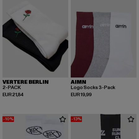
VERTERE BERLIN
AIMN
2-PACK
Logo Socks 3-Pack
Derzeitiger Preis: EUR 21,84
Derzeitiger Preis: EUR 19,99
EUR 21,84
EUR 19,99
-10%
-13%