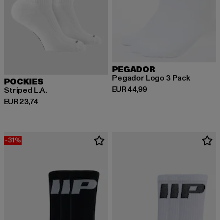
PEGADOR
Pegador Logo 3 Pack
POCKIES
Derzeitiger Preis: EUR 44,99
EUR 44,99
Striped L.A.
Derzeitiger Preis: EUR 23,74
EUR 23,74
-31%