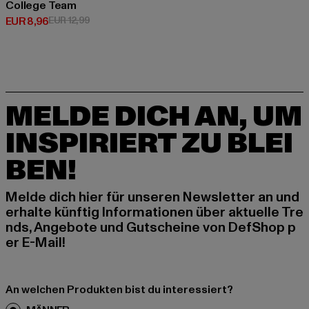
College Team
Derzeitiger Preis: EUR 8,96
Aktionspreis: EUR 12,99
EUR 8,96
EUR 12,99
MELDE DICH AN, UM
INSPIRIERT ZU BLEI
BEN!
Melde dich hier für unseren Newsletter an und
erhalte künftig Informationen über aktuelle Tre
nds, Angebote und Gutscheine von DefShop p
er E-Mail!
An welchen Produkten bist du interessiert?