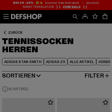
BIS ZU -65%
😲💥 Summer Sale Reloaded — absolute
Zum
Zum
Zum
RABATTESKALATION ❯❯
ZUM SALE
❮❮
Inhalt
Fußzeile
Produktraster
springen
springen
springen
ZURÜCK
TENNISSOCKEN
HERREN
ADIDAS STAN SMITH
ADIDAS ZX
ALLE ARTIKEL
HERBS
SORTIEREN
FILTER
BELIEBTESTE
19 ARTIKEL