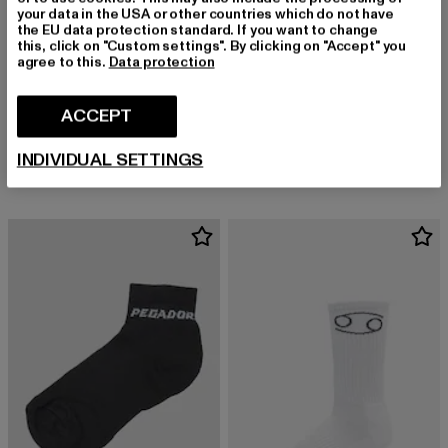
your data in the USA or other countries which do not have
the EU data protection standard. If you want to change
this, click on "Custom settings". By clicking on "Accept" you
agree to this.
Data protection
ACCEPT
VERTERE BERLIN
PEGADOR
DANCE
PEGADOR LOGO SOCKS LOW 3ER PACK
Derzeitiger Preis: EUR 14,99
Derzeitiger Preis: EUR 23,74
EUR 14,99
EUR 23,74
INDIVIDUAL SETTINGS