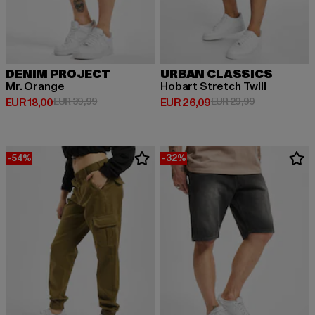
DENIM PROJECT
URBAN CLASSICS
Mr. Orange
Hobart Stretch Twill
Derzeitiger Preis: EUR 18,00
Aktionspreis: EUR 39,99
Derzeitiger Preis: EUR 26,09
Aktionspreis:
EUR 18,00
EUR 39,99
EUR 26,09
EUR 29,99
-54%
-32%