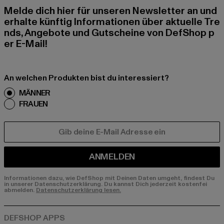
Melde dich hier für unseren Newsletter an und
erhalte künftig Informationen über aktuelle Tre
nds, Angebote und Gutscheine von DefShop p
er E-Mail!
An welchen Produkten bist du interessiert?
MÄNNER
FRAUEN
E-MAIL
ANMELDEN
Informationen dazu, wie DefShop mit Deinen Daten umgeht, findest Du
in unserer Datenschutzerklärung. Du kannst Dich jederzeit kostenfei
abmelden.
Datenschutzerklärung lesen.