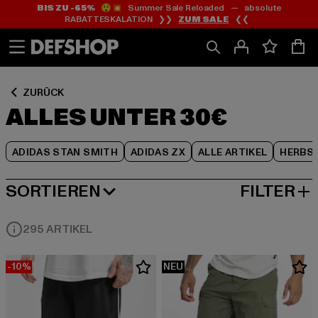
BIS ZU -65%
😲💥 Summer Sale Reloaded — absolute
Zum
Zum
Zum
RABATTESKALATION ❯❯
ZUM SALE
❮❮
Inhalt
Fußzeile
Produktraster
springen
springen
springen
ZURÜCK
ALLES UNTER 30€
ADIDAS STAN SMITH
ADIDAS ZX
ALLE ARTIKEL
HERBS
SORTIEREN
FILTER
BELIEBTESTE
295 ARTIKEL
-10%
NEU