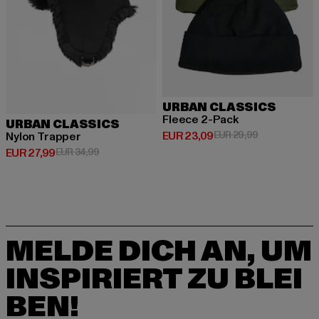
URBAN CLASSICS
Fleece 2-Pack
URBAN CLASSICS
Derzeitiger Preis: EUR 23,09
Aktionspreis:
EUR 23,09
EUR 29,99
Nylon Trapper
Derzeitiger Preis: EUR 27,99
Aktionspreis: EUR 34,99
EUR 27,99
EUR 34,99
MELDE DICH AN, UM
INSPIRIERT ZU BLEI
BEN!