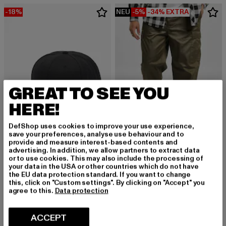
-18%
NEU
-5%
-34% EXTRA
GREAT TO SEE YOU
HERE!
DefShop uses cookies to improve your use experience,
save your preferences, analyse use behaviour and to
provide and measure interest-based contents and
advertising. In addition, we allow partners to extract data
FLEXFIT
BRANDIT
or to use cookies. This may also include the processing of
Cork
US Ranger
your data in the USA or other countries which do not have
Derzeitiger Preis: EUR 22,95
Aktionspreis: EUR 27,99
Derzeitiger Preis: EUR 31,34
Aktionspreis: 
Anfa
EUR 22,95
EUR 27,99
EUR 31,34
EUR 32,99
EUR 49,99
the EU data protection standard. If you want to change
this, click on "Custom settings". By clicking on "Accept" you
agree to this.
Data protection
-34%
-44%
ACCEPT