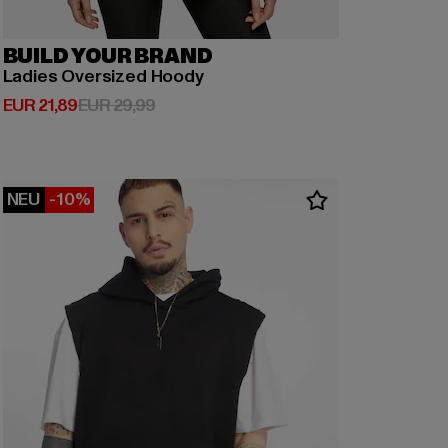
BUILD YOUR BRAND
Ladies Oversized Hoody
Derzeitiger Preis: EUR 21,89
Aktionspreis: EUR 29,99
EUR 21,89
EUR 29,99
NEU
-10%