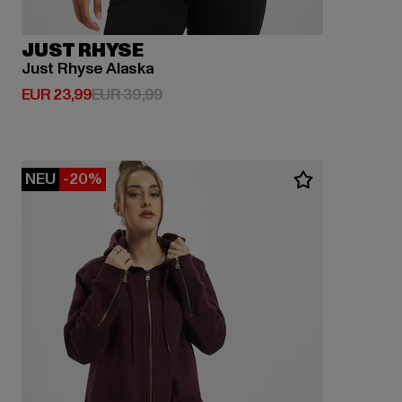
JUST RHYSE
Just Rhyse Alaska
Derzeitiger Preis: EUR 23,99
Aktionspreis: EUR 39,99
EUR 23,99
EUR 39,99
NEU
-20%