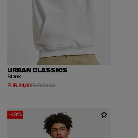
URBAN CLASSICS
Blank
Derzeitiger Preis: EUR 24,00
Aktionspreis: EUR 59,99
EUR 24,00
EUR 59,99
-43%