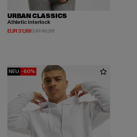
URBAN CLASSICS
Athletic Interlock
Derzeitiger Preis: EUR 31,99
Aktionspreis: EUR 49,99
EUR 31,99
EUR 49,99
NEU
-60%