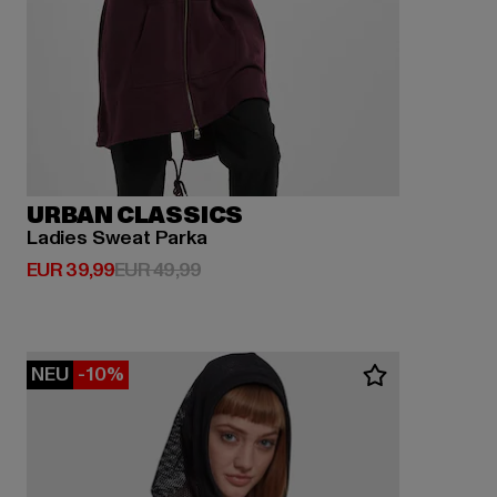
URBAN CLASSICS
Ladies Sweat Parka
Derzeitiger Preis: EUR 39,99
Aktionspreis: EUR 49,99
EUR 39,99
EUR 49,99
NEU
-10%