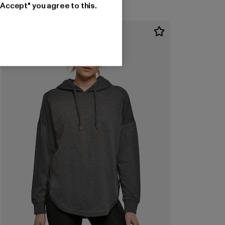
"Accept" you agree to this.
NEU
-27%