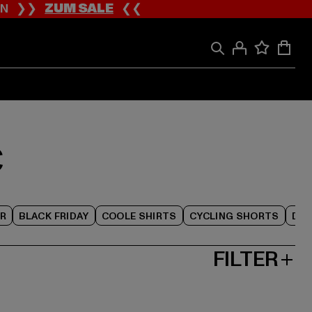
ION ❯❯
ZUM SALE
❮❮
€
R
BLACK FRIDAY
COOLE SHIRTS
CYCLING SHORTS
DAM
FILTER