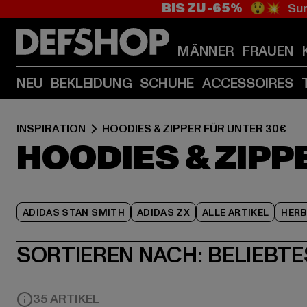
BIS ZU -65%
😲💥 Sum
MÄNNER
FRAUEN
NEU
BEKLEIDUNG
SCHUHE
ACCESSOIRES
INSPIRATION
HOODIES & ZIPPER FÜR UNTER 30€
HOODIES & ZIPP
ADIDAS STAN SMITH
ADIDAS ZX
ALLE ARTIKEL
HER
SORTIEREN NACH:
BELIEBTE
35 ARTIKEL