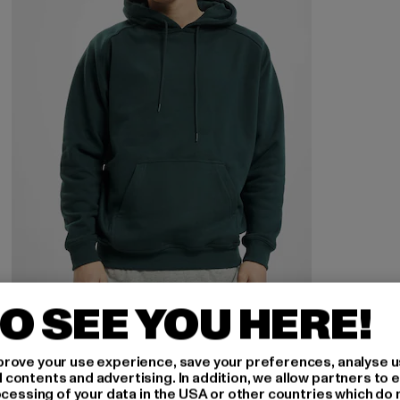
O SEE YOU HERE!
URBAN CLASSICS
Blank
rove your use experience, save your preferences, analyse u
Derzeitiger Preis: EUR 37,19
Aktionspreis: EUR 59,99
EUR 37,19
EUR 59,99
ontents and advertising. In addition, we allow partners to e
ocessing of your data in the USA or other countries which do 