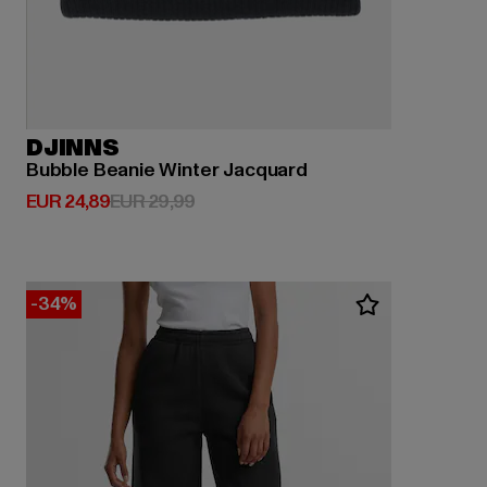
DJINNS
Bubble Beanie Winter Jacquard
Derzeitiger Preis: EUR 24,89
Aktionspreis: EUR 29,99
EUR 24,89
EUR 29,99
-34%