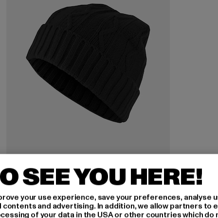
O SEE YOU HERE!
MSTRDS
Cable Flap
rove your use experience, save your preferences, analyse u
Derzeitiger Preis: EUR 14,00
Aktionspreis: EUR 34,99
EUR 14,00
EUR 34,99
ontents and advertising. In addition, we allow partners to e
ocessing of your data in the USA or other countries which do 