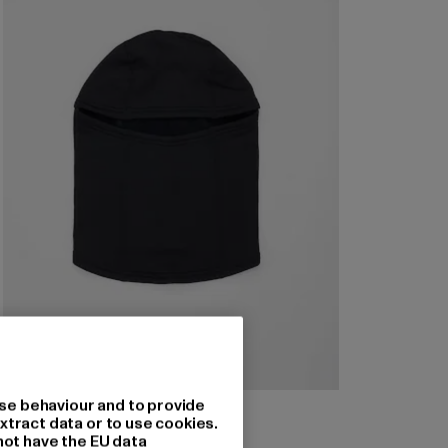
BRANDIT
se behaviour and to provide
xtract data or to use cookies.
Storm
not have the EU data