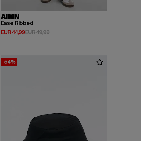
AIMN
Ease Ribbed
Derzeitiger Preis: EUR 44,99
Aktionspreis: EUR 49,99
EUR 44,99
EUR 49,99
-54%