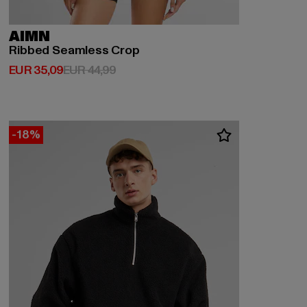
AIMN
Ribbed Seamless Crop
Derzeitiger Preis: EUR 35,09
Aktionspreis: EUR 44,99
EUR 35,09
EUR 44,99
-18%