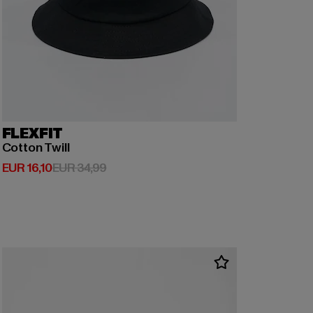
FLEXFIT
Cotton Twill
Derzeitiger Preis: EUR 16,10
Aktionspreis: EUR 34,99
EUR 16,10
EUR 34,99