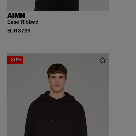
AIMN
Ease Ribbed
Derzeitiger Preis: EUR 37,99
EUR 37,99
-30%