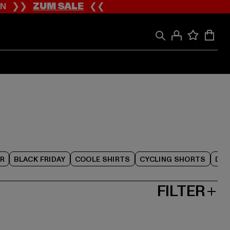
ION ❯❯
ZUM SALE
❮❮
R
BLACK FRIDAY
COOLE SHIRTS
CYCLING SHORTS
DAM
FILTER