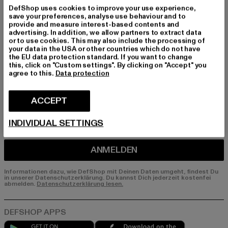
Melde dich hier für unseren Newsletter an und
DefShop uses cookies to improve your use experience,
erhalte künftig Informationen über aktuelle Tre
save your preferences, analyse use behaviour and to
nds, Angebote und Gutscheine von DefShop p
provide and measure interest-based contents and
advertising. In addition, we allow partners to extract data
er E-Mail!
or to use cookies. This may also include the processing of
your data in the USA or other countries which do not have
the EU data protection standard. If you want to change
this, click on "Custom settings". By clicking on "Accept" you
An welchen Produkten bist du interessiert?
agree to this.
Data protection
MÄNNER
FRAUEN
ACCEPT
INDIVIDUAL SETTINGS
E-MAIL
ANMELDEN
Informationen dazu, wie DefShop mit Deinen Daten umgeht, findest Du
in unserer Datenschutzerklärung. Du kannst Dich jederzeit kostenfei
abmelden.
Datenschutzerklärung lesen.
Play market
App store