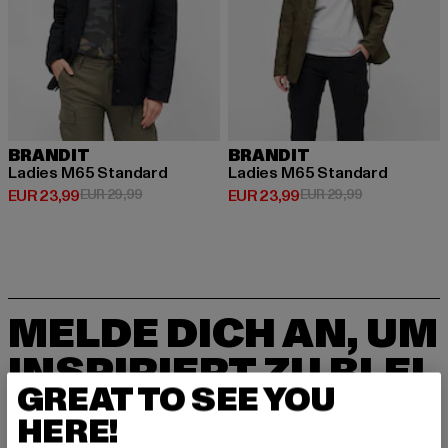
BRANDIT
BRANDIT
Ladies M65 Standard
Ladies M65 Standard
Derzeitiger Preis: EUR 23,99
Aktionspreis: EUR 29,99
Derzeitiger Preis: EUR 23,99
Aktionspreis:
EUR 23,99
EUR 29,99
EUR 23,99
EUR 29,99
MELDE DICH AN, UM
INSPIRIERT ZU BLEI
GREAT TO SEE YOU
BEN!
HERE!