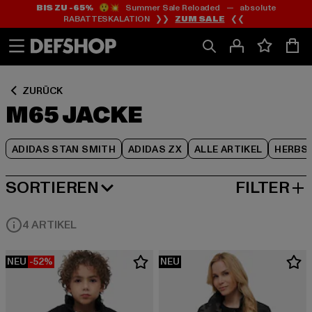
BIS ZU -65%
😲💥 Summer Sale Reloaded — absolute
Zum
Zum
Zum
RABATTESKALATION ❯❯
ZUM SALE
❮❮
Inhalt
Fußzeile
Produktraster
springen
springen
springen
ZURÜCK
M65 JACKE
ADIDAS STAN SMITH
ADIDAS ZX
ALLE ARTIKEL
HERBS
SORTIEREN
FILTER
BELIEBTESTE
4 ARTIKEL
NEU
-52%
NEU