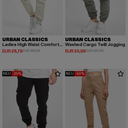
URBAN CLASSICS
URBAN CLASSICS
Ladies High Waist Comfort Jogging
Washed Cargo Twill Jogging
Derzeitiger Preis: EUR 28,79
Aktionspreis: EUR 44,99
Derzeitiger Preis: EUR 35,99
Aktionspreis:
EUR 28,79
EUR 44,99
EUR 35,99
EUR 59,99
NEU
-35%
NEU
-50%