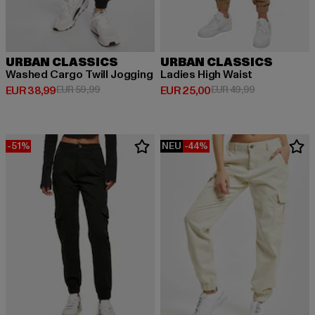
URBAN CLASSICS
URBAN CLASSICS
Washed Cargo Twill Jogging
Ladies High Waist
Derzeitiger Preis: EUR 38,99
Aktionspreis: EUR 59,99
Derzeitiger Preis: EUR 25,00
Aktionspreis:
EUR 38,99
EUR 59,99
EUR 25,00
EUR 49,99
-51%
NEU
-44%