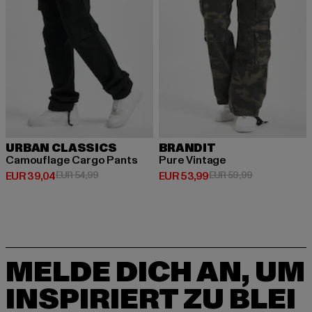
URBAN CLASSICS
BRANDIT
Camouflage Cargo Pants
Pure Vintage
Derzeitiger Preis: EUR 39,04
Aktionspreis: EUR 54,99
Derzeitiger Preis: EUR 53,99
Aktionspreis:
EUR 39,04
EUR 54,99
EUR 53,99
EUR 59,99
MELDE DICH AN, UM
INSPIRIERT ZU BLEI