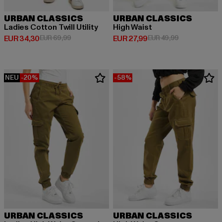
URBAN CLASSICS
URBAN CLASSICS
Ladies Cotton Twill Utility
High Waist
Derzeitiger Preis: EUR 34,30
Aktionspreis: EUR 69,99
Derzeitiger Preis: EUR 27,99
Aktionspreis:
EUR 34,30
EUR 69,99
EUR 27,99
EUR 49,99
NEU
-20%
-58%
URBAN CLASSICS
URBAN CLASSICS