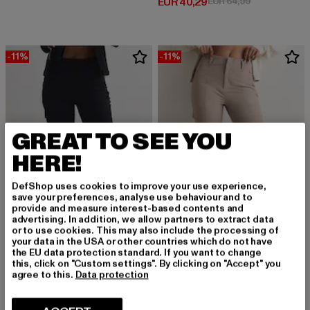
Derzeitiger Preis: EUR 40,29
Aktionspreis:
EUR 40,29
EUR 64,99
-11%
-11%
GREAT TO SEE YOU
HERE!
DefShop uses cookies to improve your use experience,
save your preferences, analyse use behaviour and to
provide and measure interest-based contents and
advertising. In addition, we allow partners to extract data
or to use cookies. This may also include the processing of
your data in the USA or other countries which do not have
the EU data protection standard. If you want to change
this, click on "Custom settings". By clicking on "Accept" you
AIMN
AIMN
agree to this.
Data protection
Straight Leg Cargo Pants
Straight Leg
Derzeitiger Preis: EUR 106,79
Aktionspreis: EUR 119,99
Derzeitiger Preis: EUR 106,79
Aktionspreis
EUR 106,79
EUR 119,99
EUR 106,79
EUR 119,99