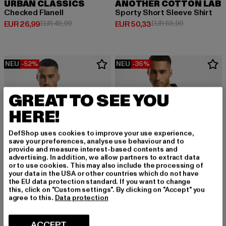
URBAN CLASSICS
ANOTHER COTTON LAB
Checked Flanell
Sporty Short Sleeve Shirt
Derzeitiger Preis: EUR 26,99
Aktionspreis: EUR 49,99
Derzeitiger Preis: EUR 50,33
Aktionspreis:
EUR 26,99
EUR 49,99
EUR 50,33
EUR 69,90
NEU
-52%
NEU
-36%
GREAT TO SEE YOU
HERE!
DefShop uses cookies to improve your use experience,
save your preferences, analyse use behaviour and to
provide and measure interest-based contents and
advertising. In addition, we allow partners to extract data
or to use cookies. This may also include the processing of
your data in the USA or other countries which do not have
the EU data protection standard. If you want to change
this, click on "Custom settings". By clicking on "Accept" you
agree to this.
Data protection
URBAN CLASSICS
URBAN CLASSICS
Checked Flanell
Checked Flanell
ACCEPT
Derzeitiger Preis: EUR 24,00
Aktionspreis: EUR 49,99
Derzeitiger Preis: EUR 31,99
Aktionspreis: 
EUR 24,00
EUR 49,99
EUR 31,99
EUR 49,99