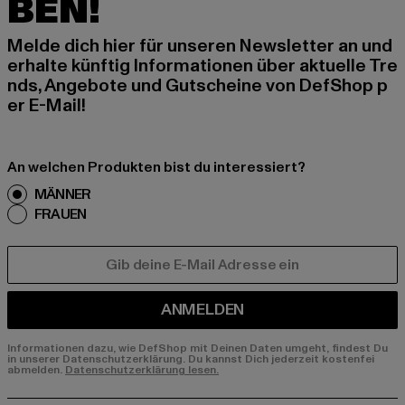
BEN!
Melde dich hier für unseren Newsletter an und
erhalte künftig Informationen über aktuelle Tre
nds, Angebote und Gutscheine von DefShop p
er E-Mail!
An welchen Produkten bist du interessiert?
MÄNNER
FRAUEN
E-MAIL
ANMELDEN
Informationen dazu, wie DefShop mit Deinen Daten umgeht, findest Du
in unserer Datenschutzerklärung. Du kannst Dich jederzeit kostenfei
abmelden.
Datenschutzerklärung lesen.