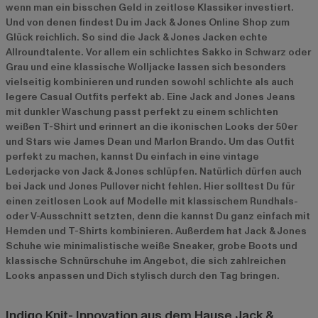
wenn man ein bisschen Geld in zeitlose Klassiker investiert.
Und von denen findest Du im Jack & Jones Online Shop zum
Glück reichlich. So sind die Jack & Jones Jacken echte
Allroundtalente. Vor allem ein schlichtes Sakko in Schwarz oder
Grau und eine klassische Wolljacke lassen sich besonders
vielseitig kombinieren und runden sowohl schlichte als auch
legere Casual Outfits perfekt ab. Eine Jack and Jones Jeans
mit dunkler Waschung passt perfekt zu einem schlichten
weißen T-Shirt und erinnert an die ikonischen Looks der 50er
und Stars wie James Dean und Marlon Brando. Um das Outfit
perfekt zu machen, kannst Du einfach in eine vintage
Lederjacke von Jack & Jones schlüpfen. Natürlich dürfen auch
bei Jack und Jones Pullover nicht fehlen. Hier solltest Du für
einen zeitlosen Look auf Modelle mit klassischem Rundhals-
oder V-Ausschnitt setzten, denn die kannst Du ganz einfach mit
Hemden und T-Shirts kombinieren. Außerdem hat Jack & Jones
Schuhe wie minimalistische weiße Sneaker, grobe Boots und
klassische Schnürschuhe im Angebot, die sich zahlreichen
Looks anpassen und Dich stylisch durch den Tag bringen.
Indigo Knit- Innovation aus dem Hause Jack &