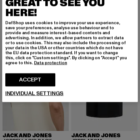
GREAT TO SEE YOU
JACK AND JONES
JACK AND JONES
JJBRANDY
JJEDOVER
HERE!
Derzeitiger Preis: EUR 18,89
Aktionspreis: EUR 34,99
Derzeitiger Preis: EUR 30,00
Aktionspreis:
EUR 18,89
EUR 34,99
EUR 30,00
EUR 59,99
DefShop uses cookies to improve your use experience,
save your preferences, analyse use behaviour and to
provide and measure interest-based contents and
advertising. In addition, we allow partners to extract data
-40%
-35%
or to use cookies. This may also include the processing of
your data in the USA or other countries which do not have
the EU data protection standard. If you want to change
this, click on "Custom settings". By clicking on "Accept" you
agree to this.
Data protection
ACCEPT
INDIVIDUAL SETTINGS
JACK AND JONES
JACK AND JONES