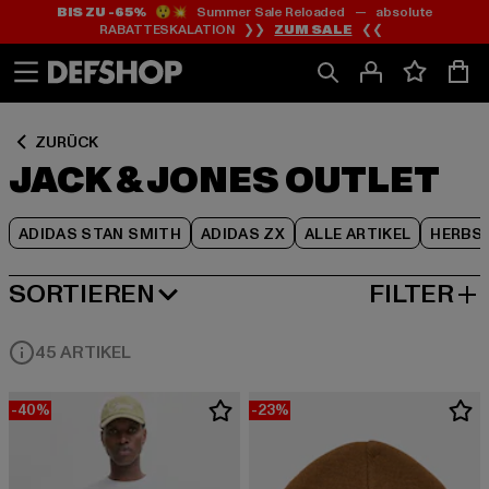
BIS ZU -65%
😲💥 Summer Sale Reloaded — absolute
Zum
Zum
Zum
RABATTESKALATION ❯❯
ZUM SALE
❮❮
Inhalt
Fußzeile
Produktraster
springen
springen
springen
ZURÜCK
JACK & JONES OUTLET
ADIDAS STAN SMITH
ADIDAS ZX
ALLE ARTIKEL
HERBS
SORTIEREN
FILTER
BELIEBTESTE
45 ARTIKEL
-40%
-23%