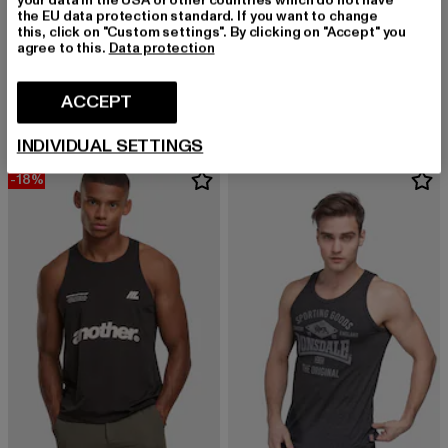
the EU data protection standard. If you want to change
this, click on "Custom settings". By clicking on "Accept" you
URBAN CLASSICS
agree to this.
Data protection
Long Shaped Open Edge Loose
COLUCCI
Derzeitiger Preis: EUR 14,93
Aktionspreis: E
EUR 14,93
EUR 17,99
Hole Knit College
Derzeitiger Preis: EUR 41,99
Aktionspreis: EUR 49,99
ACCEPT
EUR 41,99
EUR 49,99
INDIVIDUAL SETTINGS
-18%