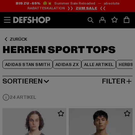
BIS ZU -65%
😲💥 Summer Sale Reloaded — absolute
Zum
Zum
Zum
RABATTESKALATION ❯❯
ZUM SALE
❮❮
Inhalt
Fußzeile
Produktraster
springen
springen
springen
ZURÜCK
HERREN SPORT TOPS
ADIDAS STAN SMITH
ADIDAS ZX
ALLE ARTIKEL
HERBS
SORTIEREN
FILTER
BELIEBTESTE
24 ARTIKEL