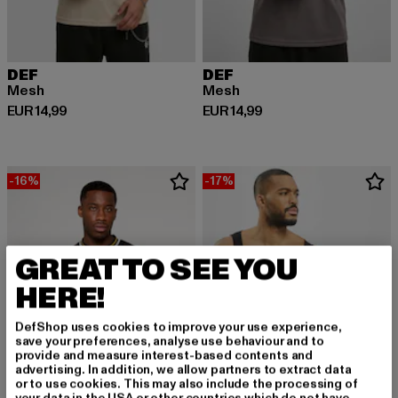
DEF
DEF
Mesh
Mesh
Derzeitiger Preis: EUR 14,99
Derzeitiger Preis: EUR 14,99
EUR 14,99
EUR 14,99
-16%
-17%
GREAT TO SEE YOU
HERE!
DefShop uses cookies to improve your use experience,
save your preferences, analyse use behaviour and to
provide and measure interest-based contents and
advertising. In addition, we allow partners to extract data
or to use cookies. This may also include the processing of
your data in the USA or other countries which do not have