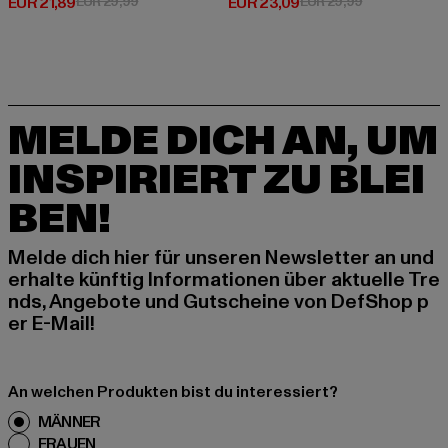
Derzeitiger Preis: EUR 21,89
Aktionspreis: EUR 29,99
Derzeitiger Preis: EUR 23,09
Aktionspreis:
EUR 21,89
EUR 29,99
EUR 23,09
EUR 29,99
MELDE DICH AN, UM
INSPIRIERT ZU BLEI
BEN!
Melde dich hier für unseren Newsletter an und
erhalte künftig Informationen über aktuelle Tre
nds, Angebote und Gutscheine von DefShop p
er E-Mail!
An welchen Produkten bist du interessiert?
MÄNNER
FRAUEN