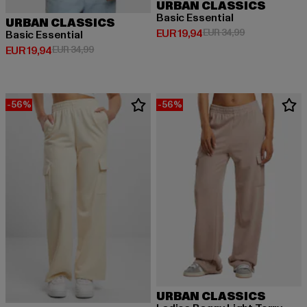
URBAN CLASSICS
Basic Essential
URBAN CLASSICS
Derzeitiger Preis: EUR 19,94
Aktionspreis: 
EUR 19,94
EUR 34,99
Basic Essential
Derzeitiger Preis: EUR 19,94
Aktionspreis: EUR 34,99
EUR 19,94
EUR 34,99
-56%
-56%
URBAN CLASSICS