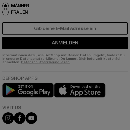
MÄNNER
FRAUEN
E-MAIL
ANMELDEN
Informationen dazu, wie DefShop mit Deinen Daten umgeht, findest Du
in unserer Datenschutzerklärung. Du kannst Dich jederzeit kostenfei
abmelden.
Datenschutzerklärung lesen.
Play market
App store
Visit our Instagram page:
Visit our Facebook page:
Visit our YouTube channel: