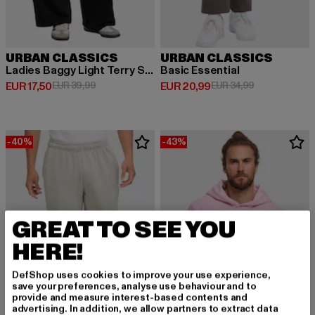
URBAN CLASSICS
URBAN CLASSICS
Ladies Baggy Light Terry Sweat Pants
Basic Essential
Derzeitiger Preis: EUR 17,50
Aktionspreis: EUR 39,99
Derzeitiger Preis: EUR 20,99
Aktionspreis:
EUR 17,50
EUR 39,99
EUR 20,99
EUR 34,99
-40%
-43%
GREAT TO SEE YOU
HERE!
DefShop uses cookies to improve your use experience,
save your preferences, analyse use behaviour and to
provide and measure interest-based contents and
advertising. In addition, we allow partners to extract data