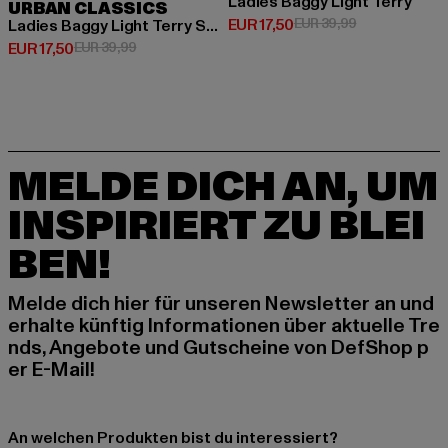
Ladies Baggy Light Terry
URBAN CLASSICS
Derzeitiger Preis: EUR 17,50
Aktionspreis: 
EUR 17,50
EUR 39,99
Ladies Baggy Light Terry Sweat Pants
Derzeitiger Preis: EUR 17,50
Aktionspreis: EUR 39,99
EUR 17,50
EUR 39,99
MELDE DICH AN, UM
INSPIRIERT ZU BLEI
BEN!
Melde dich hier für unseren Newsletter an und
erhalte künftig Informationen über aktuelle Tre
nds, Angebote und Gutscheine von DefShop p
er E-Mail!
An welchen Produkten bist du interessiert?