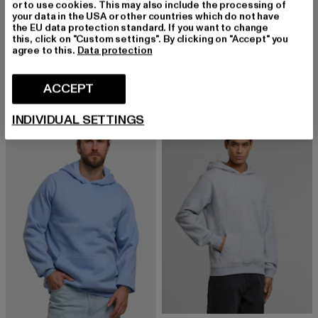
or to use cookies. This may also include the processing of
your data in the USA or other countries which do not have
the EU data protection standard. If you want to change
this, click on "Custom settings". By clicking on "Accept" you
URBAN CLASSICS
URBAN CLASSICS
agree to this.
Data protection
Basic Essential Sweatpants
Basic Essential
Derzeitiger Preis: EUR 20,99
Aktionspreis: EUR 34,99
Derzeitiger Preis: EUR 19,94
Aktionspreis: 
EUR 20,99
EUR 34,99
EUR 19,94
EUR 34,99
ACCEPT
INDIVIDUAL SETTINGS
-43%
-43%