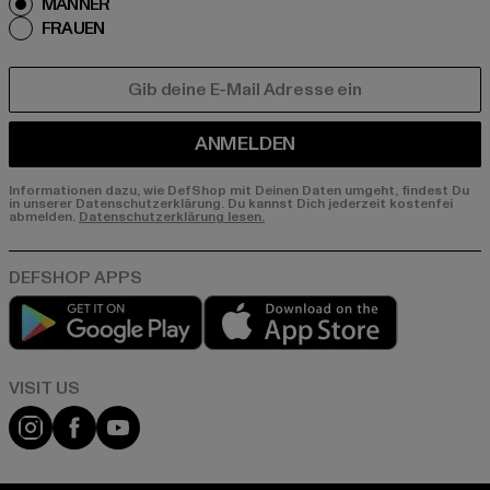
MÄNNER
FRAUEN
E-MAIL
ANMELDEN
Informationen dazu, wie DefShop mit Deinen Daten umgeht, findest Du
in unserer Datenschutzerklärung. Du kannst Dich jederzeit kostenfei
abmelden.
Datenschutzerklärung lesen.
Play market
App store
Visit our Instagram page:
Visit our Facebook page:
Visit our YouTube channel: