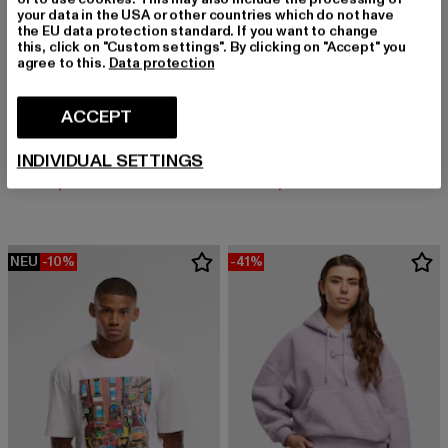
your data in the USA or other countries which do not have
the EU data protection standard. If you want to change
this, click on "Custom settings". By clicking on "Accept" you
agree to this.
Data protection
ACCEPT
KARL KANI
KARL KANI
INDIVIDUAL SETTINGS
Baseball Oversized
Baseball Oversized
Derzeitiger Preis: EUR 35,99
Aktionspreis: EUR 39,99
Derzeitiger Preis: EUR 34,79
Aktionspreis:
EUR 35,99
EUR 39,99
EUR 34,79
EUR 39,99
NEU
-10%
-41%