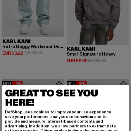
KARL KANI
Retro Baggy Workwear Denim Loose Fit
KARL KANI
Derzeitiger Preis: EUR 60,29
Aktionspreis: EUR 89,99
EUR 60,29
EUR 89,99
Small Signature Heavy
Derzeitiger Preis: EUR 56,69
Aktionspreis:
EUR 56,69
EUR 89,99
NEU
-10%
NEU
-13%
GREAT TO SEE YOU
HERE!
DefShop uses cookies to improve your use experience,
save your preferences, analyse use behaviour and to
provide and measure interest-based contents and
advertising. In addition, we allow partners to extract data
or to use cookies. This may also include the processing of