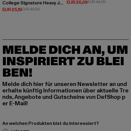
Derzeitiger Preis: EUR 26,09
Aktionspreis:
EUR 26,09
EUR 44,99
College Signature Heavy Jersey
Derzeitiger Preis: EUR 25,19
Aktionspreis: EUR 44,99
EUR 25,19
EUR 44,99
MELDE DICH AN, UM
INSPIRIERT ZU BLEI
BEN!
Melde dich hier für unseren Newsletter an und
erhalte künftig Informationen über aktuelle Tre
nds, Angebote und Gutscheine von DefShop p
er E-Mail!
An welchen Produkten bist du interessiert?