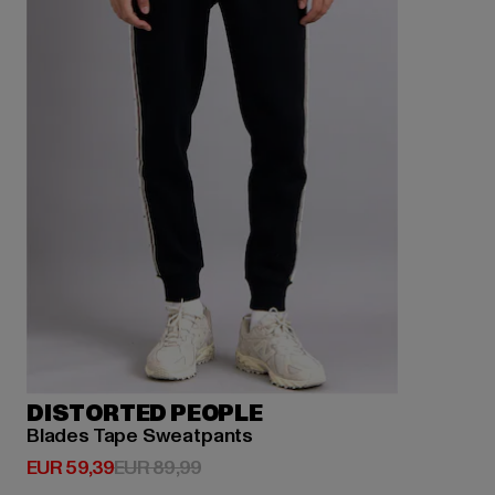
DISTORTED PEOPLE
Blades Tape Sweatpants
Derzeitiger Preis: EUR 59,39
Aktionspreis: EUR 89,99
EUR 59,39
EUR 89,99