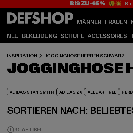
BIS ZU -65%
😲💥 Sum
MÄNNER
FRAUEN
NEU
BEKLEIDUNG
SCHUHE
ACCESSOIRES
INSPIRATION
JOGGINGHOSE HERREN SCHWARZ
JOGGINGHOSE 
ADIDAS STAN SMITH
ADIDAS ZX
ALLE ARTIKEL
HER
SORTIEREN NACH:
BELIEBTE
85 ARTIKEL