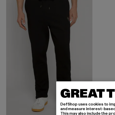
GREAT T
DefShop uses cookies to imp
and measure interest-based c
This may also include the pr