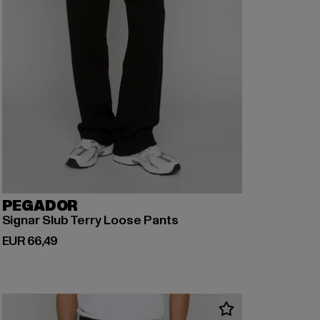
PEGADOR
Signar Slub Terry Loose Pants
Derzeitiger Preis: EUR 66,49
EUR 66,49