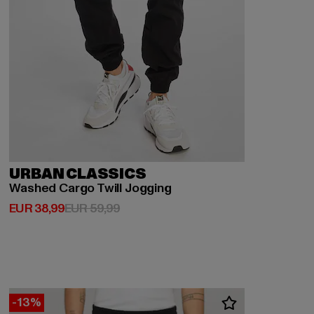
URBAN CLASSICS
Washed Cargo Twill Jogging
Derzeitiger Preis: EUR 38,99
Aktionspreis: EUR 59,99
EUR 38,99
EUR 59,99
-13%