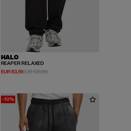
HALO
REAPER RELAXED
Derzeitiger Preis: EUR 83,19
Aktionspreis: EUR 129,99
EUR 83,19
EUR 129,99
-10%