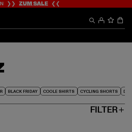
ION ❯❯
ZUM SALE
❮❮
Z
R
BLACK FRIDAY
COOLE SHIRTS
CYCLING SHORTS
DAM
FILTER