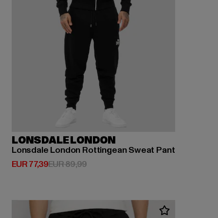
LONSDALE LONDON
Lonsdale London Rottingean Sweat Pant
Derzeitiger Preis: EUR 77,39
Aktionspreis: EUR 89,99
EUR 77,39
EUR 89,99