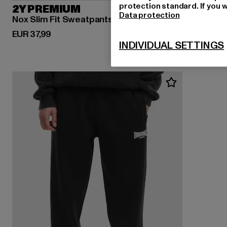
protection standard. If you w
2Y PREMIUM
Data protection
Nox Slim Fit Sweatpants
Derzeitiger Preis: EUR 37,99
EUR 37,99
INDIVIDUAL SETTINGS