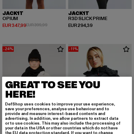
JACK1T
JACK1T
OPIUM
R3D SLICK PRIME
Derzeitiger Preis: EUR 347,99
Aktionspreis: EUR 399,99
Derzeitiger Preis: EUR 294,39
EUR 347,99
EUR 399,99
EUR 294,39
-24%
-11%
GREAT TO SEE YOU
HERE!
DefShop uses cookies to improve your use experience,
save your preferences, analyse use behaviour and to
provide and measure interest-based contents and
advertising. In addition, we allow partners to extract data
or to use cookies. This may also include the processing of
your data in the USA or other countries which do not have
the EU data protection standard. If you want to change