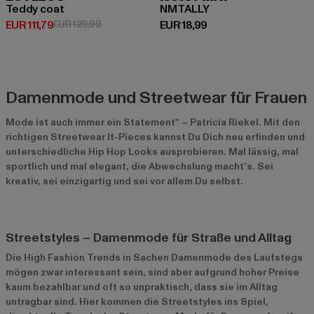
Teddy coat
NMTALLY
Derzeitiger Preis: EUR 111,79
Aktionspreis: EUR 129,99
Derzeitiger Preis: EUR 18,99
EUR 111,79
EUR 129,99
EUR 18,99
Damenmode und Streetwear für Frauen
Mode ist auch immer ein Statement“ – Patricia Riekel. Mit den
richtigen Streetwear It-Pieces kannst Du Dich neu erfinden und
unterschiedliche Hip Hop Looks ausprobieren. Mal lässig, mal
sportlich und mal elegant, die Abwechslung macht‘s. Sei
kreativ, sei einzigartig und sei vor allem Du selbst.
Streetstyles – Damenmode für Straße und Alltag
Die High Fashion Trends in Sachen Damenmode des Laufstegs
mögen zwar interessant sein, sind aber aufgrund hoher Preise
kaum bezahlbar und oft so unpraktisch, dass sie im Alltag
untragbar sind. Hier kommen die Streetstyles ins Spiel,