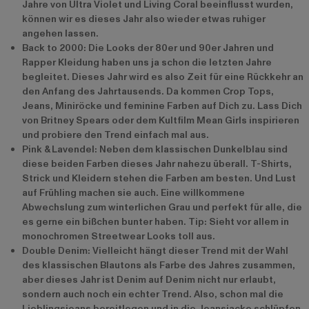
Jahre von Ultra Violet und Living Coral beeinflusst wurden,
können wir es dieses Jahr also wieder etwas ruhiger
angehen lassen.
Back to 2000: Die Looks der 80er und 90er Jahren und
Rapper Kleidung haben uns ja schon die letzten Jahre
begleitet. Dieses Jahr wird es also Zeit für eine Rückkehr an
den Anfang des Jahrtausends. Da kommen Crop Tops,
Jeans, Miniröcke und feminine Farben auf Dich zu. Lass Dich
von Britney Spears oder dem Kultfilm Mean Girls inspirieren
und probiere den Trend einfach mal aus.
Pink & Lavendel: Neben dem klassischen Dunkelblau sind
diese beiden Farben dieses Jahr nahezu überall. T-Shirts,
Strick und Kleidern stehen die Farben am besten. Und Lust
auf Frühling machen sie auch. Eine willkommene
Abwechslung zum winterlichen Grau und perfekt für alle, die
es gerne ein bißchen bunter haben. Tip: Sieht vor allem in
monochromen Streetwear Looks toll aus.
Double Denim: Vielleicht hängt dieser Trend mit der Wahl
des klassischen Blautons als Farbe des Jahres zusammen,
aber dieses Jahr ist Denim auf Denim nicht nur erlaubt,
sondern auch noch ein echter Trend. Also, schon mal die
Lieblingsjeans bereitlegen und in die Jeansjacke schlüpfen.