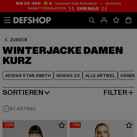
BIS ZU -65%
😲💥 Summer Sale Reloaded — absolute
Zum
Zum
Zum
RABATTESKALATION ❯❯
ZUM SALE
❮❮
Inhalt
Fußzeile
Produktraster
springen
springen
springen
ZURÜCK
WINTERJACKE DAMEN
KURZ
ADIDAS STAN SMITH
ADIDAS ZX
ALLE ARTIKEL
HERBS
SORTIEREN
FILTER
BELIEBTESTE
67 ARTIKEL
-22%
-13%