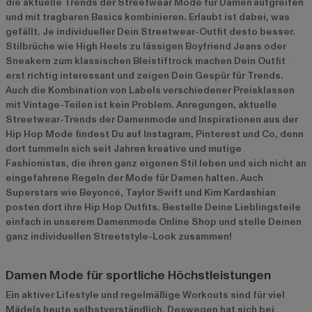
die aktuelle Trends der Streetwear Mode für Damen
aufgreifen
und mit tragbaren Basics kombinieren. Erlaubt ist dabei, was
gefällt. Je individueller Dein Streetwear-Outfit desto besser.
Stilbrüche wie High Heels zu lässigen Boyfriend Jeans oder
Sneakern zum klassischen Bleistiftrock machen Dein Outfit
erst richtig interessant und zeigen Dein Gespür für Trends.
Auch die Kombination von Labels verschiedener Preisklassen
mit Vintage-Teilen ist kein Problem. Anregungen, aktuelle
Streetwear-Trends der Damenmode und Inspirationen aus der
Hip Hop Mode findest Du auf Instagram, Pinterest und Co, denn
dort tummeln sich seit Jahren kreative und mutige
Fashionistas, die ihren ganz eigenen Stil leben und sich nicht an
eingefahrene Regeln der Mode für Damen halten. Auch
Superstars wie Beyoncé, Taylor Swift und Kim Kardashian
posten dort ihre Hip Hop Outfits. Bestelle Deine Lieblingsteile
einfach in unserem Damenmode Online Shop und stelle Deinen
ganz individuellen Streetstyle-Look zusammen!
Damen Mode für sportliche Höchstleistungen
Ein aktiver Lifestyle und regelmäßige Workouts sind für viel
Mädels heute selbstverständlich. Deswegen hat sich bei