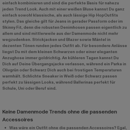
einfach kombinieren und sind die perfekte Basis für nahezu
jeden Trend Look. Auch mit einer weißen Bluse kannst Du ganz
einfach sowohl klassische, als auch lässige Hip HopOutfits
stylen. Das gleiche gilt für Jeans in gerader Passform oder im
Skinny Fit, denn die robusten Denimhosen passen eigentlich zu
allem und sind mittlerweile aus der Damenmode nicht mehr
wegzudenken. Strickjacken und Blazer sowie Mäntel in
dezenten Tönen runden jedes Outfit ab. Für besondere Anlässe
liegst Du mit dem kleinen Schwarzen oder einer eleganten
Anzughose immer goldrichtig. An kühleren Tagen kannst Du
Dich auf Deine Übergangsjacke verlassen, während ein Parka in
Olivgrün oder Schwarz Dich auch bei frostigen Temperaturen
warmhält. Schlichte Sneaker in Weiß oder Schwarz passen
perfekt zu lässigen Looks, während Ballerinas perfekt für
Schule, Uni oder Beruf sind.
Keine Damenmode Trends ohne die passenden
Accessoires
Was wäre ein Outfit ohne die passenden Accessoires? Egal,