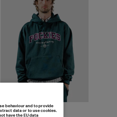
se behaviour and to provide
POCKIES
xtract data or to use cookies.
UM Hoodie
not have the EU data