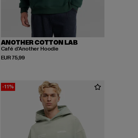
ANOTHER COTTON LAB
Café d'Another Hoodie
Derzeitiger Preis: EUR 75,99
EUR 75,99
-11%