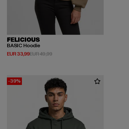
FELICIOUS
BASIC Hoodie
Derzeitiger Preis: EUR 33,99
Aktionspreis: EUR 49,99
EUR 33,99
EUR 49,99
-39%