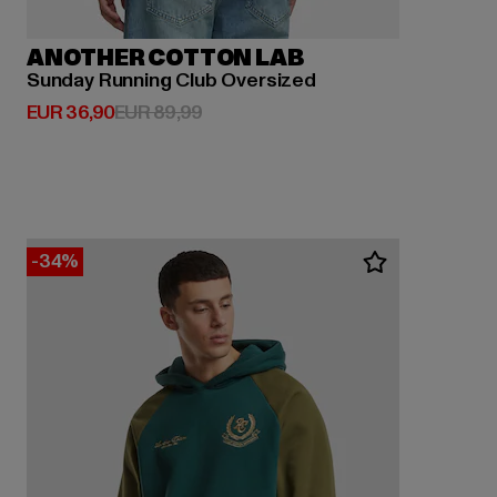
ANOTHER COTTON LAB
Sunday Running Club Oversized
Derzeitiger Preis: EUR 36,90
Aktionspreis: EUR 89,99
EUR 36,90
EUR 89,99
-34%