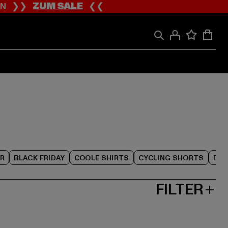
ION ❯❯
ZUM SALE
❮❮
R
BLACK FRIDAY
COOLE SHIRTS
CYCLING SHORTS
DAM
FILTER