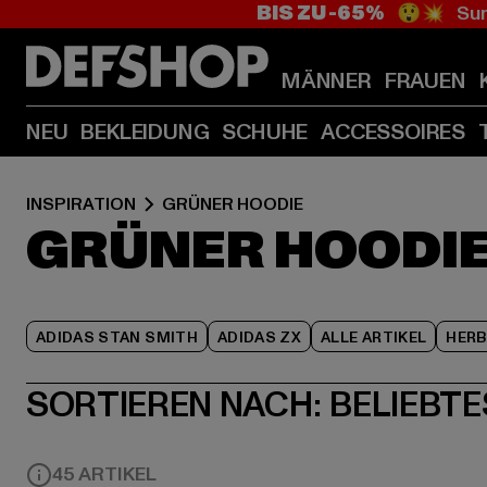
BIS ZU -65%
😲💥 Sum
MÄNNER
FRAUEN
NEU
BEKLEIDUNG
SCHUHE
ACCESSOIRES
INSPIRATION
GRÜNER HOODIE
GRÜNER HOODI
ADIDAS STAN SMITH
ADIDAS ZX
ALLE ARTIKEL
HER
SORTIEREN NACH:
BELIEBTE
45 ARTIKEL