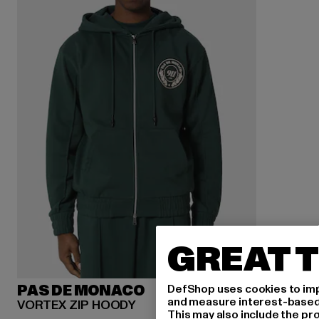
GREAT T
DefShop uses cookies to imp
PAS DE MONACO
and measure interest-based c
VORTEX ZIP HOODY
This may also include the pr