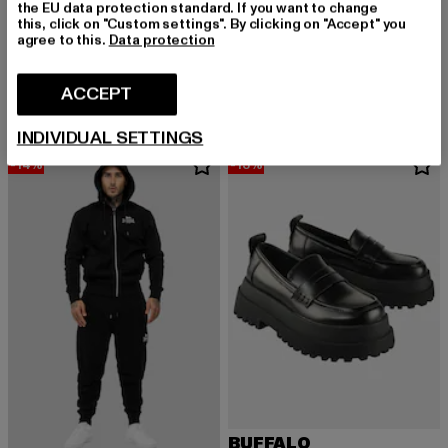
the EU data protection standard. If you want to change
K1X
this, click on "Custom settings". By clicking on "Accept" you
K1X Stars Hoodie
agree to this.
Data protection
COLUCCI
Derzeitiger Preis: EUR 44,79
Aktionspreis: EUR 69,99
EUR 44,79
EUR 69,99
LOGO
Derzeitiger Preis: EUR 35,99
Aktionspreis:
EUR 35,99
EUR 39,99
ACCEPT
INDIVIDUAL SETTINGS
-14%
-13%
BUFFALO