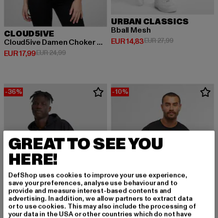
URBAN CLASSICS
Bball Mesh
CLOUD5IVE
Derzeitiger Preis: EUR 14,83
Aktionspreis: 
EUR 14,83
EUR 27,99
Cloud5ive Damen Choker Top mit Abstrakt Print
Derzeitiger Preis: EUR 17,99
Aktionspreis: EUR 24,99
EUR 17,99
EUR 24,99
-36%
-10%
GREAT TO SEE YOU
HERE!
DefShop uses cookies to improve your use experience,
save your preferences, analyse use behaviour and to
provide and measure interest-based contents and
advertising. In addition, we allow partners to extract data
or to use cookies. This may also include the processing of
your data in the USA or other countries which do not have