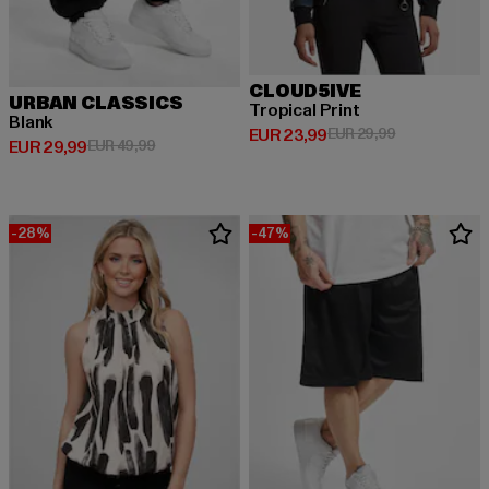
CLOUD5IVE
URBAN CLASSICS
Tropical Print
Blank
Derzeitiger Preis: EUR 23,99
Aktionspreis:
EUR 23,99
EUR 29,99
Derzeitiger Preis: EUR 29,99
Aktionspreis: EUR 49,99
EUR 29,99
EUR 49,99
-28%
-47%