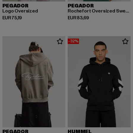
PEGADOR
PEGADOR
Logo Oversized
Rochefort Oversized Sweat Jacket
Derzeitiger Preis: EUR 75,19
Derzeitiger Preis: EUR 83,69
EUR 75,19
EUR 83,69
-32%
PEGADOR
HUMMEL