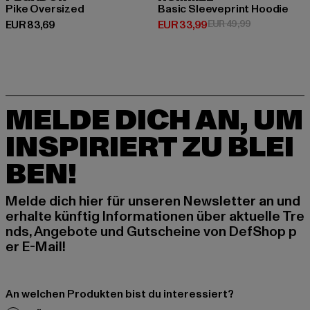
Pike Oversized
Basic Sleeveprint Hoodie
Derzeitiger Preis: EUR 83,69
Derzeitiger Preis: EUR 33,99
Aktionspreis:
EUR 83,69
EUR 33,99
EUR 49,99
MELDE DICH AN, UM
INSPIRIERT ZU BLEI
BEN!
Melde dich hier für unseren Newsletter an und
erhalte künftig Informationen über aktuelle Tre
nds, Angebote und Gutscheine von DefShop p
er E-Mail!
An welchen Produkten bist du interessiert?