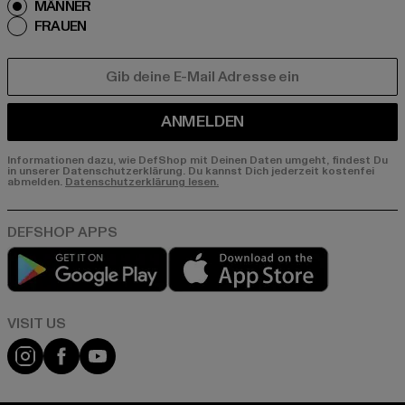
MÄNNER
FRAUEN
E-MAIL
ANMELDEN
Informationen dazu, wie DefShop mit Deinen Daten umgeht, findest Du
in unserer Datenschutzerklärung. Du kannst Dich jederzeit kostenfei
abmelden.
Datenschutzerklärung lesen.
Play market
App store
Visit our Instagram page:
Visit our Facebook page:
Visit our YouTube channel: