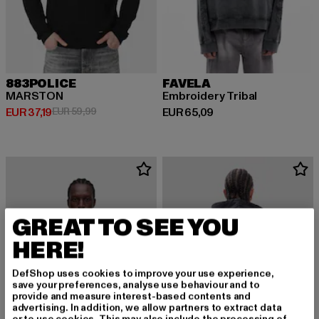
883POLICE
FAVELA
MARSTON
Embroidery Tribal
Derzeitiger Preis: EUR 37,19
Aktionspreis: EUR 59,99
Derzeitiger Preis: EUR 65,09
EUR 37,19
EUR 59,99
EUR 65,09
GREAT TO SEE YOU
HERE!
DefShop uses cookies to improve your use experience,
save your preferences, analyse use behaviour and to
provide and measure interest-based contents and
advertising. In addition, we allow partners to extract data