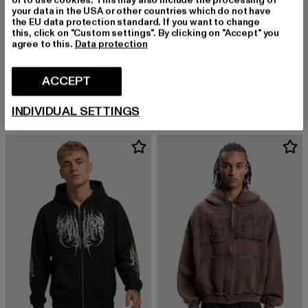
or to use cookies. This may also include the processing of
your data in the USA or other countries which do not have
the EU data protection standard. If you want to change
this, click on "Custom settings". By clicking on "Accept" you
agree to this.
Data protection
FAVELA
FAVELA
Cross Patches
Hexagon
ACCEPT
Derzeitiger Preis: EUR 73,59
Derzeitiger Preis: EUR 65,09
EUR 73,59
EUR 65,09
INDIVIDUAL SETTINGS