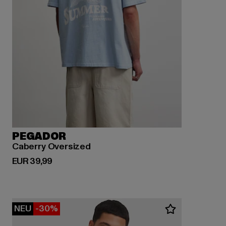
PEGADOR
Caberry Oversized
Derzeitiger Preis: EUR 39,99
EUR 39,99
NEU
-30%