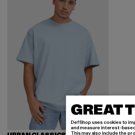
GREAT T
DefShop uses cookies to imp
and measure interest-based c
This may also include the pr