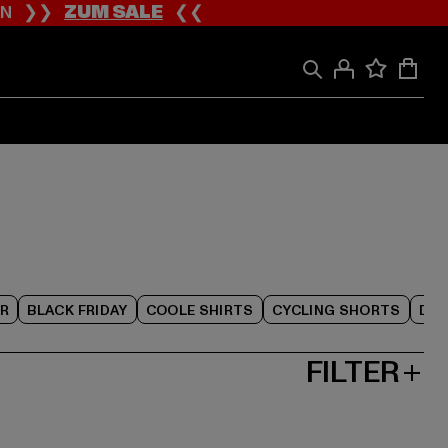
ION ❯❯
ZUM SALE
❮❮
R
BLACK FRIDAY
COOLE SHIRTS
CYCLING SHORTS
DAM
FILTER