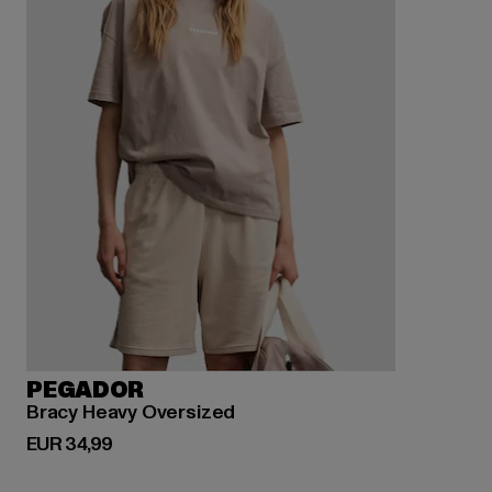
PEGADOR
Bracy Heavy Oversized
Derzeitiger Preis: EUR 34,99
EUR 34,99