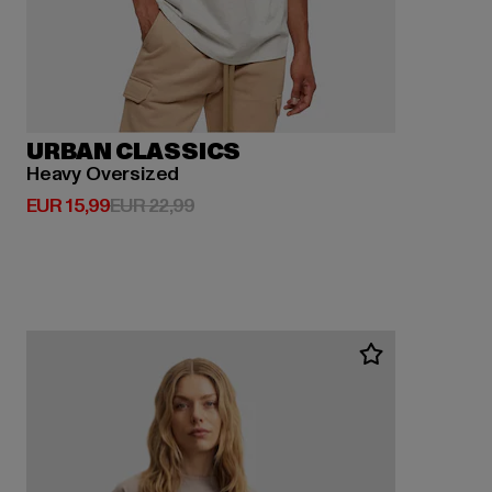
URBAN CLASSICS
Heavy Oversized
Derzeitiger Preis: EUR 15,99
Aktionspreis: EUR 22,99
EUR 15,99
EUR 22,99