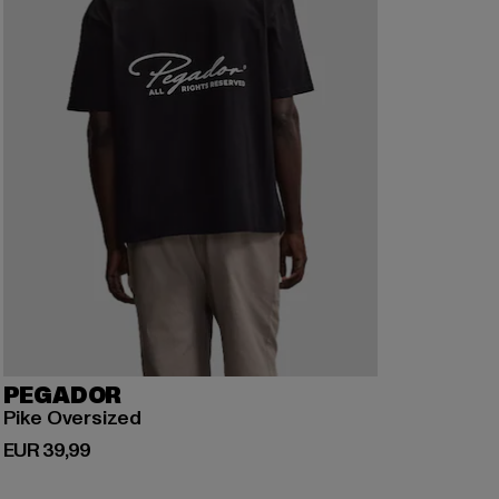
PEGADOR
Pike Oversized
Derzeitiger Preis: EUR 39,99
EUR 39,99