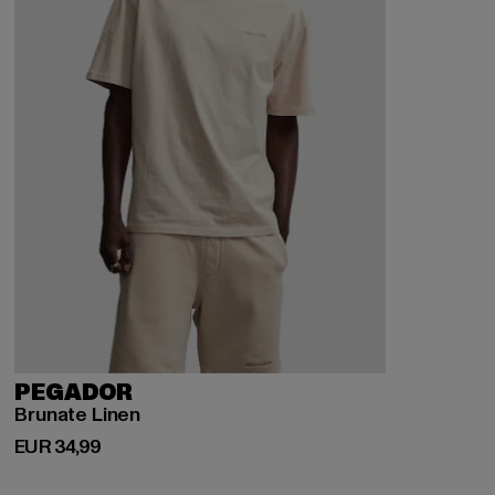
PEGADOR
Brunate Linen
Derzeitiger Preis: EUR 34,99
EUR 34,99