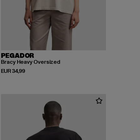
PEGADOR
Bracy Heavy Oversized
Derzeitiger Preis: EUR 34,99
EUR 34,99