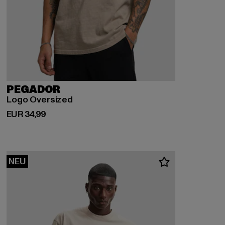
PEGADOR
Logo Oversized
Derzeitiger Preis: EUR 34,99
EUR 34,99
NEU