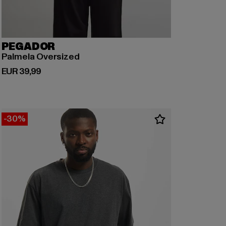
PEGADOR
Palmela Oversized
Derzeitiger Preis: EUR 39,99
EUR 39,99
-30%