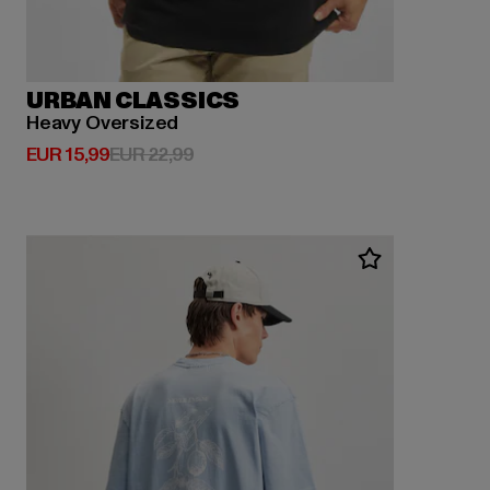
URBAN CLASSICS
Heavy Oversized
Derzeitiger Preis: EUR 15,99
Aktionspreis: EUR 22,99
EUR 15,99
EUR 22,99