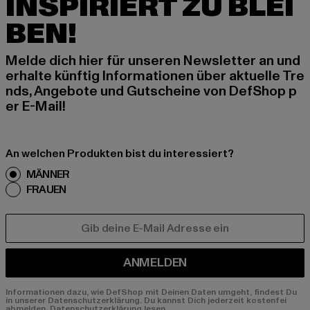
INSPIRIERT ZU BLEI
BEN!
Melde dich hier für unseren Newsletter an und
erhalte künftig Informationen über aktuelle Tre
nds, Angebote und Gutscheine von DefShop p
er E-Mail!
An welchen Produkten bist du interessiert?
MÄNNER
FRAUEN
E-MAIL
ANMELDEN
Informationen dazu, wie DefShop mit Deinen Daten umgeht, findest Du
in unserer Datenschutzerklärung. Du kannst Dich jederzeit kostenfei
abmelden.
Datenschutzerklärung lesen.