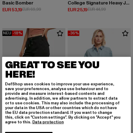
Basic Bomber
College Signature Heavy Jersey
Derzeitiger Preis: EUR 53,19
Aktionspreis: EUR 69,99
Derzeitiger Preis: EUR 25,19
Aktionspreis: 
EUR 53,19
EUR 69,99
EUR 25,19
EUR 44,99
NEU
-18%
-36%
GREAT TO SEE YOU
HERE!
DefShop uses cookies to improve your use experience,
save your preferences, analyse use behaviour and to
provide and measure interest-based contents and
advertising. In addition, we allow partners to extract data
or to use cookies. This may also include the processing of
your data in the USA or other countries which do not have
the EU data protection standard. If you want to change
URBAN CLASSICS
this, click on "Custom settings". By clicking on "Accept" you
Ladies Oversized Denim Shirt
agree to this.
Data protection
URBAN CLASSICS
Derzeitiger Preis: EUR 35,19
Aktionspreis: 
EUR 35,19
EUR 54,99
Ladies High Waist