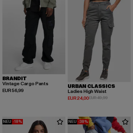
BRANDIT
Vintage Cargo Pants
URBAN CLASSICS
Derzeitiger Preis: EUR 56,99
EUR 56,99
Ladies High Waist
Derzeitiger Preis: EUR 24,00
Aktionspreis:
EUR 24,00
EUR 49,99
NEU
-18%
NEU
-38%