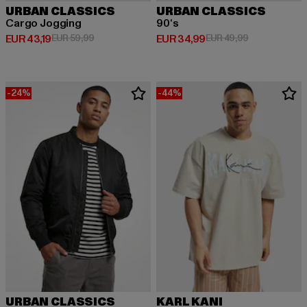
URBAN CLASSICS
URBAN CLASSICS
Cargo Jogging
90‘s
Derzeitiger Preis: EUR 43,19
Aktionspreis: EUR 59,99
Derzeitiger Preis: EUR 34,99
Aktionspreis:
EUR 43,19
EUR 59,99
EUR 34,99
EUR 49,99
-24%
-44%
URBAN CLASSICS
KARL KANI