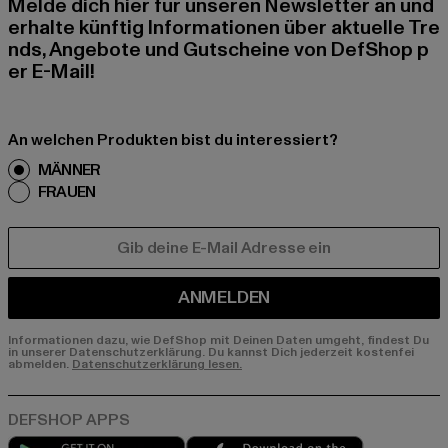
Melde dich hier für unseren Newsletter an und
erhalte künftig Informationen über aktuelle Tre
nds, Angebote und Gutscheine von DefShop p
er E-Mail!
An welchen Produkten bist du interessiert?
MÄNNER
FRAUEN
E-MAIL
ANMELDEN
Informationen dazu, wie DefShop mit Deinen Daten umgeht, findest Du
in unserer Datenschutzerklärung. Du kannst Dich jederzeit kostenfei
abmelden.
Datenschutzerklärung lesen.
Play market
App store