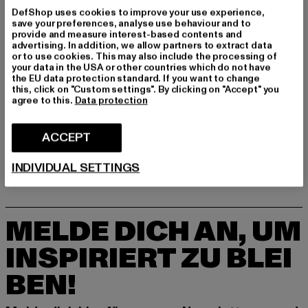
DefShop uses cookies to improve your use experience,
save your preferences, analyse use behaviour and to
provide and measure interest-based contents and
advertising. In addition, we allow partners to extract data
or to use cookies. This may also include the processing of
your data in the USA or other countries which do not have
the EU data protection standard. If you want to change
this, click on "Custom settings". By clicking on "Accept" you
agree to this.
Data protection
TRUE RELIGION
JACK AND JONES
RICKY BIG T
JPSTALEX JJORIGINAL
Derzeitiger Preis: EUR 199,49
Derzeitiger Preis: EUR 17,09
Aktionspreis: 
ACCEPT
EUR 199,49
EUR 17,09
EUR 29,99
INDIVIDUAL SETTINGS
MELDE DICH AN, UM
INSPIRIERT ZU BLEI
BEN!