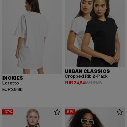
URBAN CLASSICS
Cropped Rib 2-Pack
DICKIES
Derzeitiger Preis: EUR 24,84
Aktionspreis:
EUR 24,84
EUR 34,99
Loretto
Derzeitiger Preis: EUR 39,90
EUR 39,90
-37%
-51%