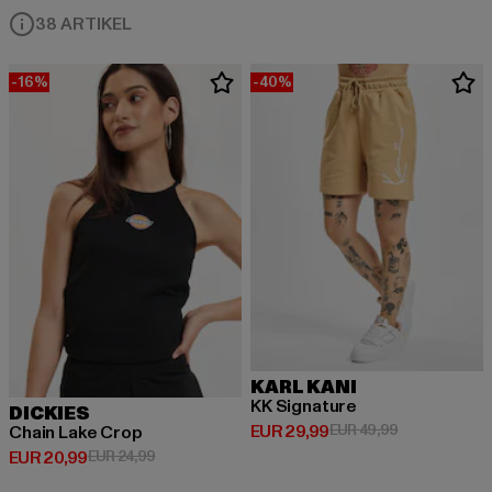
38 ARTIKEL
-16%
-40%
KARL KANI
KK Signature
DICKIES
Derzeitiger Preis: EUR 29,99
Aktionspreis:
EUR 29,99
EUR 49,99
Chain Lake Crop
Derzeitiger Preis: EUR 20,99
Aktionspreis: EUR 24,99
EUR 20,99
EUR 24,99