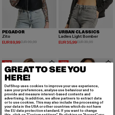
PEGADOR
URBAN CLASSICS
Zito
Ladies Light Bomber
Derzeitiger Preis: EUR 89,99
Aktionspreis: EUR 99,99
Derzeitiger Preis: EUR 35,99
Aktionspreis:
EUR 89,99
EUR 99,99
EUR 35,99
EUR 39,99
-35%
-28%
GREAT TO SEE YOU
HERE!
DefShop uses cookies to improve your use experience,
save your preferences, analyse use behaviour and to
provide and measure interest-based contents and
advertising. In addition, we allow partners to extract data
or to use cookies. This may also include the processing of
your data in the USA or other countries which do not have
the EU data protection standard. If you want to change
this, click on "Custom settings". By clicking on "Accept" you