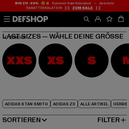
BIS ZU -65%
😲💥 Summer Sale Reloaded — absolute
Zum
Zum
Zum
RABATTESKALATION ❯❯
ZUM SALE
❮❮
Inhalt
Fußzeile
Produktraster
springen
springen
springen
LAST SIZES — WÄHLE DEINE GRÖSSE
ZURÜCK
ADIDAS STAN SMITH
ADIDAS ZX
ALLE ARTIKEL
HERBS
SORTIEREN
FILTER
BELIEBTESTE