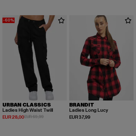
-60%
URBAN CLASSICS
BRANDIT
Ladies High Waist Twill
Ladies Long Lucy
Derzeitiger Preis: EUR 28,00
Aktionspreis: EUR 69,99
Derzeitiger Preis: EUR 37,99
EUR 28,00
EUR 69,99
EUR 37,99