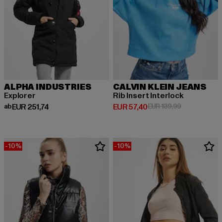
ALPHA INDUSTRIES
CALVIN KLEIN JEANS
Explorer
Rib Insert Interlock
Derzeitiger Preis: ab EUR 251,74
Derzeitiger Preis: EUR 57,40
Aktionspreis:
ab
EUR 251,74
EUR 57,40
EUR 139,99
-10%
-10%