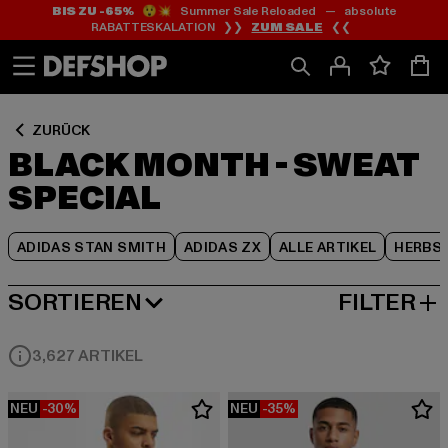
BIS ZU -65%
😲💥 Summer Sale Reloaded — absolute
Zum
Zum
Zum
RABATTESKALATION ❯❯
ZUM SALE
❮❮
Inhalt
Fußzeile
Produktraster
springen
springen
springen
ZURÜCK
BLACK MONTH - SWEAT
SPECIAL
ADIDAS STAN SMITH
ADIDAS ZX
ALLE ARTIKEL
HERBS
SORTIEREN
FILTER
BELIEBTESTE
3,627 ARTIKEL
NEU
-30%
NEU
-35%