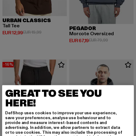
URBAN CLASSICS
Tall Tee
PEGADOR
Derzeitiger Preis: EUR 12,99
Aktionspreis: EUR 19,99
EUR 12,99
EUR 19,99
Morcote Oversized
Derzeitiger Preis: EUR 67,19
Aktionspreis: 
EUR 67,19
EUR 79,99
-16%
GREAT TO SEE YOU
HERE!
DefShop uses cookies to improve your use experience,
save your preferences, analyse use behaviour and to
provide and measure interest-based contents and
advertising. In addition, we allow partners to extract data
or to use cookies. This may also include the processing of