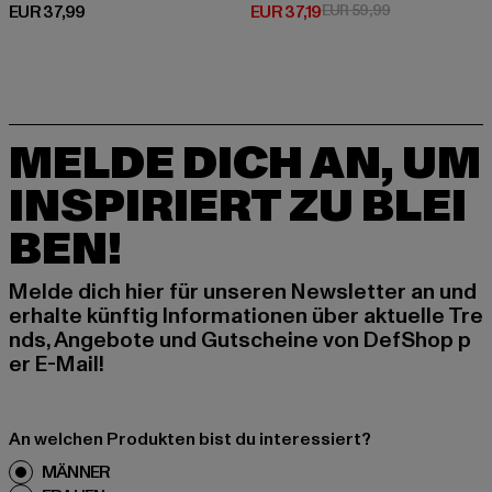
Derzeitiger Preis: EUR 37,99
Derzeitiger Preis: EUR 37,19
Aktionspreis: 
EUR 37,99
EUR 37,19
EUR 59,99
MELDE DICH AN, UM
INSPIRIERT ZU BLEI
BEN!
Melde dich hier für unseren Newsletter an und
erhalte künftig Informationen über aktuelle Tre
nds, Angebote und Gutscheine von DefShop p
er E-Mail!
An welchen Produkten bist du interessiert?
MÄNNER