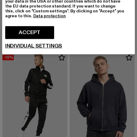
your data in the USA or other countries which do not have
the EU data protection standard. If you want to change
this, click on "Custom settings". By clicking on "Accept" you
agree to this.
Data protection
ANOTHER COTTON LAB
FAVELA
Heavy Pleated
F PATCH
ACCEPT
Derzeitiger Preis: EUR 67,19
Aktionspreis: EUR 79,99
Derzeitiger Preis: EUR 65,09
EUR 67,19
EUR 79,99
EUR 65,09
INDIVIDUAL SETTINGS
-19%