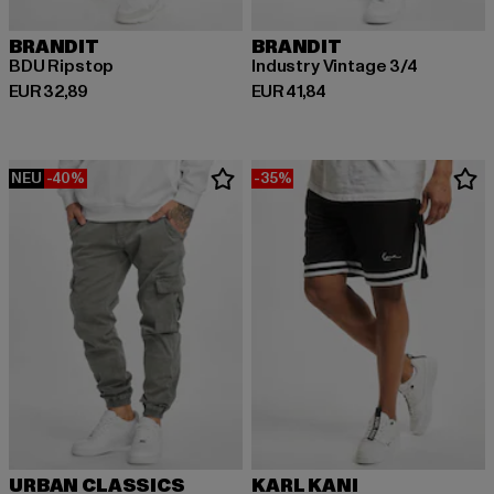
BRANDIT
BRANDIT
BDU Ripstop
Industry Vintage 3/4
Derzeitiger Preis: EUR 32,89
Derzeitiger Preis: EUR 41,84
EUR 32,89
EUR 41,84
NEU
-40%
-35%
URBAN CLASSICS
KARL KANI