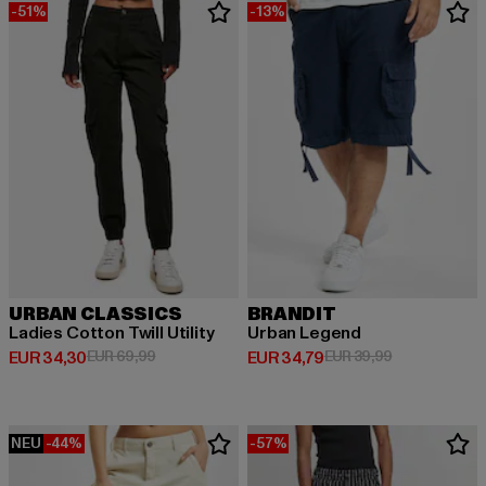
-51%
-13%
URBAN CLASSICS
BRANDIT
Ladies Cotton Twill Utility
Urban Legend
Derzeitiger Preis: EUR 34,30
Aktionspreis: EUR 69,99
Derzeitiger Preis: EUR 34,79
Aktionspreis:
EUR 34,30
EUR 69,99
EUR 34,79
EUR 39,99
NEU
-44%
-57%