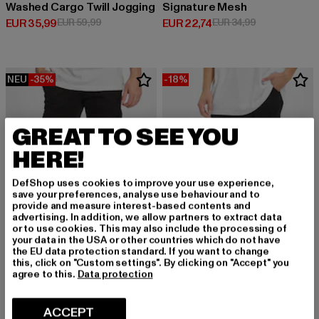
Washed Cargo Twill Jogging
Signature Mesh
Derzeitiger Preis: EUR 35,99
Aktionspreis: EUR 59,99
Derzeitiger Preis: EUR 22,74
Aktionspreis: 
EUR 35,99
EUR 59,99
EUR 22,74
EUR 34,99
NEU
-35%
-18%
GREAT TO SEE YOU
HERE!
DefShop uses cookies to improve your use experience,
save your preferences, analyse use behaviour and to
provide and measure interest-based contents and
advertising. In addition, we allow partners to extract data
or to use cookies. This may also include the processing of
your data in the USA or other countries which do not have
the EU data protection standard. If you want to change
this, click on "Custom settings". By clicking on "Accept" you
agree to this.
Data protection
URBAN CLASSICS
BRANDIT
Washed Cargo Twill Jogging
Urban Legend
Derzeitiger Preis: EUR 38,99
Aktionspreis: EUR 59,99
Derzeitiger Preis: EUR 32,79
Aktionspreis:
EUR 38,99
EUR 59,99
EUR 32,79
EUR 39,99
ACCEPT