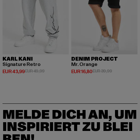
KARL KANI
DENIM PROJECT
Signature Retro
Mr. Orange
Derzeitiger Preis: EUR 43,99
Aktionspreis: EUR 49,99
Derzeitiger Preis: EUR 16,80
Aktionspreis: 
EUR 43,99
EUR 49,99
EUR 16,80
EUR 39,99
MELDE DICH AN, UM
INSPIRIERT ZU BLEI
BEN!