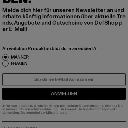
Melde dich hier für unseren Newsletter an und
erhalte künftig Informationen über aktuelle Tre
nds, Angebote und Gutscheine von DefShop p
er E-Mail!
An welchen Produkten bist du interessiert?
MÄNNER
FRAUEN
E-MAIL
ANMELDEN
Informationen dazu, wie DefShop mit Deinen Daten umgeht, findest Du
in unserer Datenschutzerklärung. Du kannst Dich jederzeit kostenfei
abmelden.
Datenschutzerklärung lesen.