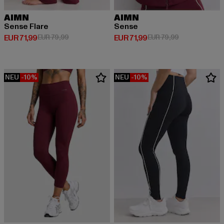
AIMN
AIMN
Sense Flare
Sense
Derzeitiger Preis: EUR 71,99
Aktionspreis: EUR 79,99
Derzeitiger Preis: EUR 71,99
Aktionspreis: 
EUR 71,99
EUR 79,99
EUR 71,99
EUR 79,99
NEU
-10%
NEU
-10%