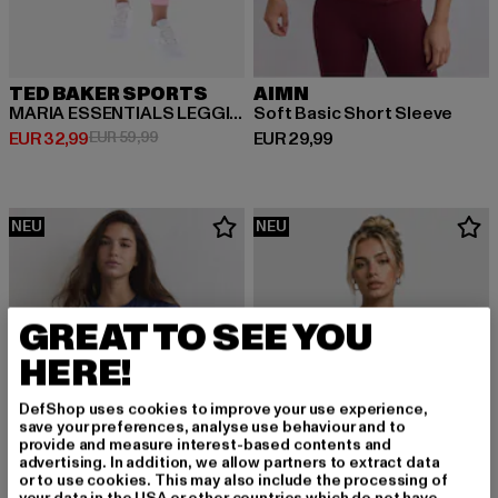
TED BAKER SPORTS
AIMN
MARIA ESSENTIALS LEGGINGS
Soft Basic Short Sleeve
Derzeitiger Preis: EUR 32,99
Aktionspreis: EUR 59,99
Derzeitiger Preis: EUR 29,99
EUR 32,99
EUR 59,99
EUR 29,99
NEU
NEU
GREAT TO SEE YOU
HERE!
DefShop uses cookies to improve your use experience,
save your preferences, analyse use behaviour and to
provide and measure interest-based contents and
advertising. In addition, we allow partners to extract data
or to use cookies. This may also include the processing of
your data in the USA or other countries which do not have