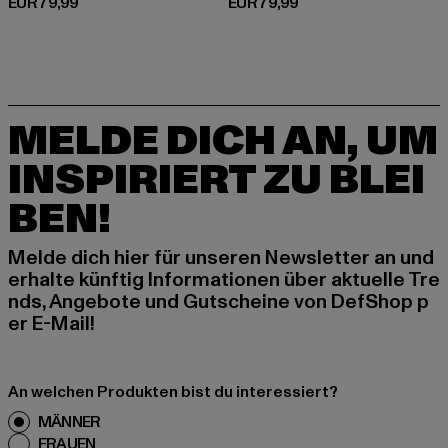
Derzeitiger Preis: EUR 79,99
Derzeitiger Preis: EUR 79,99
EUR 79,99
EUR 79,99
MELDE DICH AN, UM
INSPIRIERT ZU BLEI
BEN!
Melde dich hier für unseren Newsletter an und
erhalte künftig Informationen über aktuelle Tre
nds, Angebote und Gutscheine von DefShop p
er E-Mail!
An welchen Produkten bist du interessiert?
MÄNNER
FRAUEN