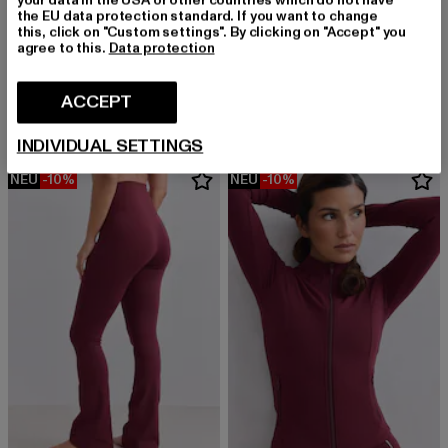
the EU data protection standard. If you want to change
this, click on "Custom settings". By clicking on "Accept" you
agree to this.
Data protection
AIMN
AIMN
Soft Basic
Varsity Boyfriend
Derzeitiger Preis: EUR 29,99
Derzeitiger Preis: EUR 37,99
ACCEPT
EUR 29,99
EUR 37,99
INDIVIDUAL SETTINGS
NEU
-10%
NEU
-10%